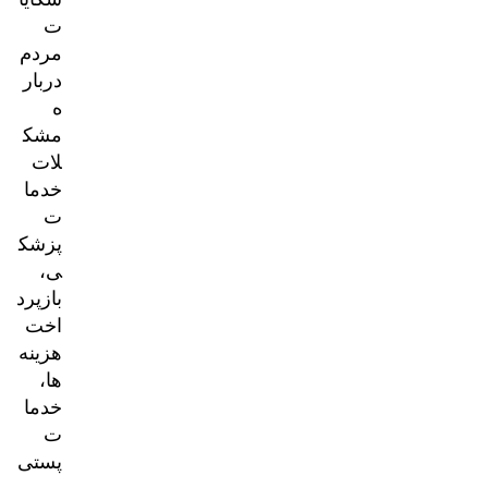
ت
مردم
دربار
ه
مشک
لات
خدما
ت
پزشک
ی،
بازپرد
اخت
هزینه‌
ها،
خدما
ت
پستی
و