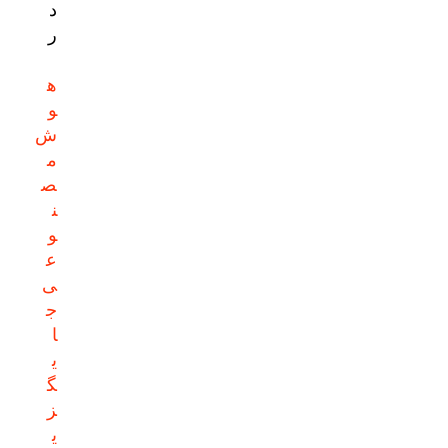
د
ر
ه
و
ش
م
ص
ن
و
ع
ی
ج
ا
ی
گ
ز
ی