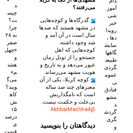
دام
د
آموز
می‌رفتند؟
چیس
شی
ت؟
گذرگاه‌ها و کوچه‌هایی
خبر
چرا
در مشهد هستند که صدها
رویدا
به ۲۸
سال است در آن آمد و
دها ،
صفر
شد وجود داشته.
نمایش
«چهل
کوچه‌هایی که اهل
گاهها
و
جستجو را از تونل زمان
طبیعت
هشت
عبور می‌دهد و به تاریخ و
گردی
م»
هویت مشهد می‌رساند.
عموم
می‌گ
کوچه کربلا، یکی از آن
ی
ویند؟
معبرهای چند صد ساله
فنادق
کاه
است که نامگذاریش
مشه
ش
بی‌علت و حکمت نیست.
د
۱۵
@AkhbarMashhad
گردش
درصد
گری
ی
دیدگاهتان را بنویسید
و
قیمت