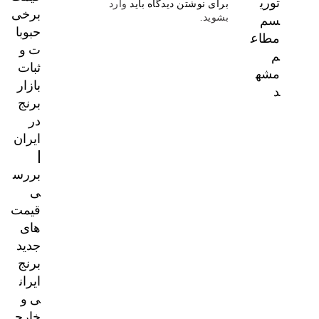
توری
برای نوشتن دیدگاه باید
وارد
برخی
سم
بشوید
.
حبوبا
مطاع
ت و
م
ثبات
مشه
بازار
د
برنج
در
ایران
|
بررس
ی
قیمت‌
های
جدید
برنج
ایران
ی و
خارج