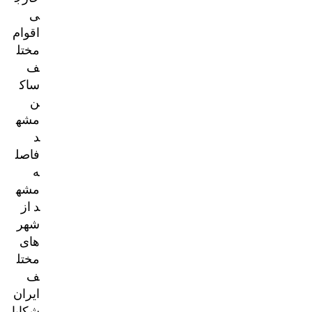
ی
اقوام
مختل
ف
ساک
ن
مشه
د
فاصل
ه
مشه
د از
شهر
های
مختل
ف
ایران
شکایا