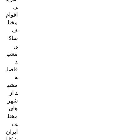
ی
اقوام
مختل
ف
ساک
ن
مشه
د
فاصل
ه
مشه
د از
شهر
های
مختل
ف
ایران
شکایا