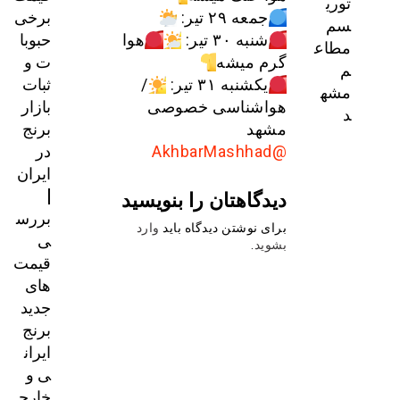
توری
برخی
جمعه ۲۹ تیر:
سم
حبوبا
شنبه ۳۰ تیر:
هوا
مطاع
ت و
گرم میشه
م
ثبات
یکشنبه ۳۱ تیر:
/
مشه
بازار
هواشناسی خصوصی
د
برنج
مشهد
در
@AkhbarMashhad
ایران
|
دیدگاهتان را بنویسید
بررس
برای نوشتن دیدگاه باید
وارد
ی
بشوید
.
قیمت‌
های
جدید
برنج
ایران
ی و
خارج