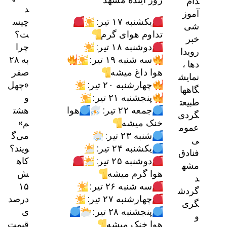
دام
د
آموز
چیس
یکشنبه ۱۷ تیر:
شی
ت؟
تداوم هوای گرم
خبر
چرا
دوشنبه ۱۸ تیر:
رویدا
به ۲۸
سه شنبه ۱۹ تیر:
دها ،
صفر
هوا داغ میشه
نمایش
«چهل
چهارشنبه ۲۰ تیر:
گاهها
و
پنجشنبه ۲۱ تیر:
طبیعت
هشت
جمعه ۲۲ تیر:
هوا
گردی
م»
خنک میشه
عموم
می‌گ
شنبه ۲۳ تیر:
ی
ویند؟
یکشنبه ۲۴ تیر:
فنادق
کاه
دوشنبه ۲۵ تیر:
مشه
ش
هوا گرم میشه
د
۱۵
سه شنبه ۲۶ تیر:
گردش
درصد
چهارشنبه ۲۷ تیر:
گری
ی
پنجشنبه ۲۸ تیر:
و
قیمت
هوا خنک میشه