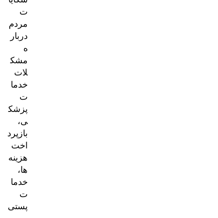
ت
مردم
دربار
ه
مشک
لات
خدما
ت
پزشک
ی،
بازپرد
اخت
هزینه‌
ها،
خدما
ت
پستی
و