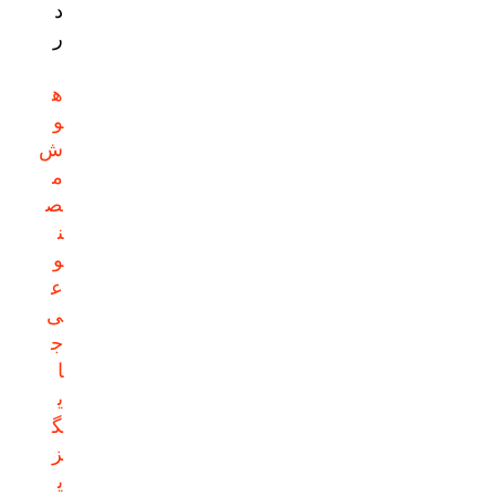
د
ر
ه
و
ش
م
ص
ن
و
ع
ی
ج
ا
ی
گ
ز
ی