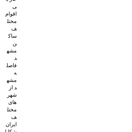
ی
اقوام
مختل
ف
ساک
ن
مشه
د
فاصل
ه
مشه
د از
شهر
های
مختل
ف
ایران
شکایا