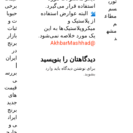
توری
برخی
استفاده قرار می‌گیرد.
سم
حبوبا
البته عوارض استفاده
مطاع
ت و
از پلاستیک و
م
ثبات
میکروپلاستیک‌ها به این
مشه
بازار
یک مورد خلاصه نمی‌شود.
د
برنج
@AkhbarMashhad
در
ایران
دیدگاهتان را بنویسید
|
برای نوشتن دیدگاه باید
وارد
بررس
بشوید
.
ی
قیمت‌
های
جدید
برنج
ایران
ی و
خارج