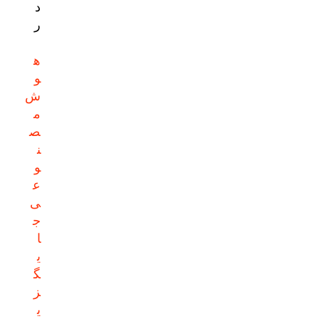
د
ر
ه
و
ش
م
ص
ن
و
ع
ی
ج
ا
ی
گ
ز
ی