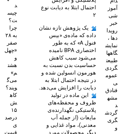
دام
د
آموز
احتمال ابتلا به دیابت نوع
چیس
شی
۲
ت؟
خبر
چرا
یک پژوهش تازه نشان
رویدا
به ۲۸
داده که ماده‌ی «بیس
دها ،
صفر
فنول A» که به طور
نمایش
«چهل
اختصاری BPA نامیده‌
گاهها
و
می‌شود سبب کاهش
طبیعت
هشت
حساسیت بدن نسبت به
گردی
م»
هورمون انسولین شده و
عموم
می‌گ
در نتیجه احتمال ابتلا به
ی
ویند؟
دیابت را افزایش می‌دهد.
فنادق
کاه
این ماده در تولید
مشه
ش
ظروف و محفظه‌های
د
۱۵
پلاستیکی نگهدارنده‌ی
گردش
درصد
مایعات (از جمله آب
گری
ی
معدنی)، مواد غذایی و
و
قیمت
دیگر محصولات مورد