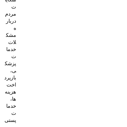
ت
مردم
دربار
ه
مشک
لات
خدما
ت
پزشک
ی،
بازپرد
اخت
هزینه‌
ها،
خدما
ت
پستی
و