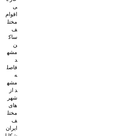
ی
اقوام
مختل
ف
ساک
ن
مشه
د
فاصل
ه
مشه
د از
شهر
های
مختل
ف
ایران
شکایا