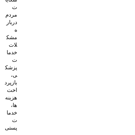
ت
مردم
دربار
ه
مشک
لات
خدما
ت
پزشک
ی،
بازپرد
اخت
هزینه‌
ها،
خدما
ت
پستی
و