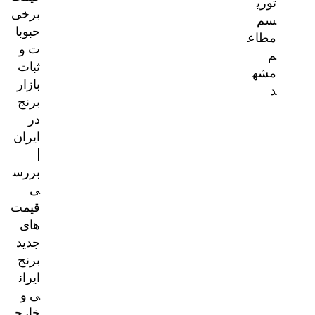
توری
برخی
سم
حبوبا
مطاع
ت و
م
ثبات
مشه
بازار
د
برنج
در
ایران
|
بررس
ی
قیمت‌
های
جدید
برنج
ایران
ی و
خارج