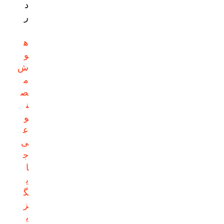
د
ر
ه
و
ش
م
ص
ن
و
ع
ی
ج
ا
ی
گ
ز
ی