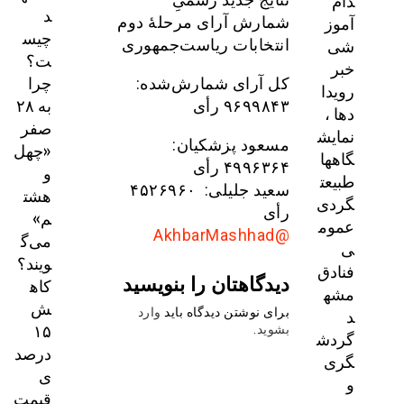
دام
د
آموز
شمارش آرای مرحلهٔ دوم
چیس
شی
انتخابات ریاست‌جمهوری
ت؟
خبر
چرا
کل آرای شمارش‌شده:
رویدا
به ۲۸
۹۶۹۹۸۴۳ رأی
دها ،
صفر
نمایش
مسعود پزشکیان:
«چهل
گاهها
۴۹۹۶۳۶۴ رأی
و
طبیعت
سعید جلیلی: ۴۵۲۶۹۶۰
هشت
گردی
رأی
م»
عموم
@AkhbarMashhad
می‌گ
ی
ویند؟
فنادق
دیدگاهتان را بنویسید
کاه
مشه
ش
د
برای نوشتن دیدگاه باید
وارد
۱۵
بشوید
.
گردش
درصد
گری
ی
و
قیمت