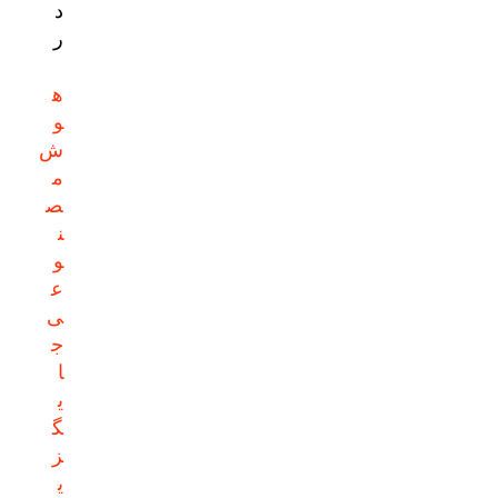
د
ر
ه
و
ش
م
ص
ن
و
ع
ی
ج
ا
ی
گ
ز
ی