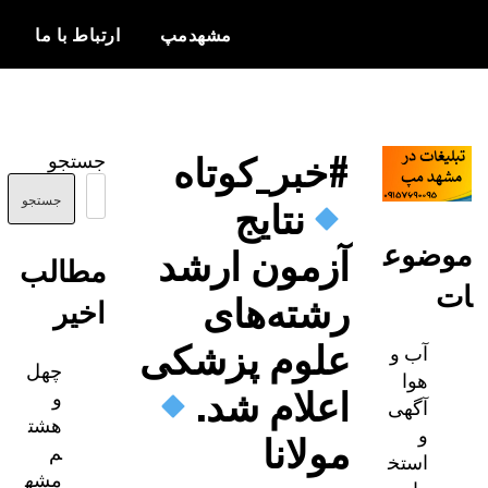
مشهدمپ
ارتباط با ما
اخبار و
مشهدمپ
اطلاعات
#خبر_کوتاه
جستجو
بروز از شهر
نتایج
مشهد
جستجو
ضوع
آزمون ارشد
مطالب
رشته‌های
اخیر
علوم پزشکی
آب و
چهل
هوا
اعلام شد.
و
آگهی
هشت
و
مولانا
م
استخ
مشه