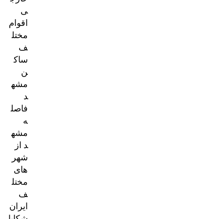
ی
اقوام
مختل
ف
ساک
ن
مشه
د
فاصل
ه
مشه
د از
شهر
های
مختل
ف
ایران
شکایا