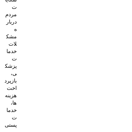
ت
مردم
دربار
ه
مشک
لات
خدما
ت
پزشک
ی،
بازپرد
اخت
هزینه‌
ها،
خدما
ت
پستی
و