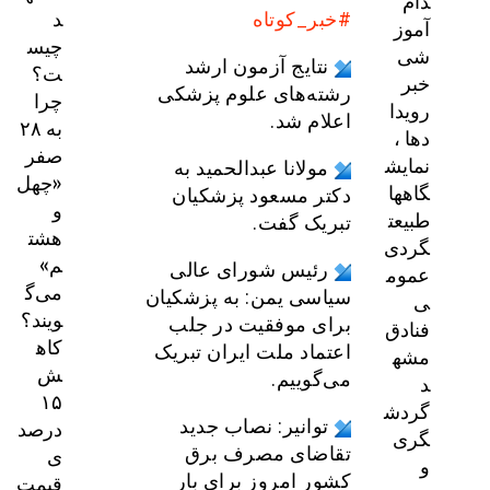
دام
د
#خبر_کوتاه
آموز
چیس
شی
نتایج آزمون ارشد
ت؟
خبر
رشته‌های علوم پزشکی
چرا
رویدا
اعلام شد.
به ۲۸
دها ،
صفر
نمایش
مولانا عبدالحمید به
«چهل
گاهها
دکتر مسعود پزشکیان
و
طبیعت
تبریک گفت.
هشت
گردی
م»
رئیس شورای عالی
عموم
می‌گ
سیاسی یمن: به پزشکیان
ی
ویند؟
برای موفقیت در جلب
فنادق
کاه
اعتماد ملت ایران تبریک
مشه
ش
می‌گوییم.
د
۱۵
گردش
درصد
توانیر: نصاب جدید
گری
ی
تقاضای مصرف برق
و
قیمت
کشور امروز برای بار