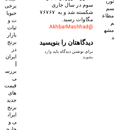
توری
برخی
سوم در سال جاری
سم
حبوبا
شکسته شد و به ۷۶۷۶۷
مطاع
ت و
مگاوات رسید.
م
ثبات
@AkhbarMashhad
مشه
بازار
د
دیدگاهتان را بنویسید
برنج
در
برای نوشتن دیدگاه باید
وارد
ایران
بشوید
.
|
بررس
ی
قیمت‌
های
جدید
برنج
ایران
ی و
خارج