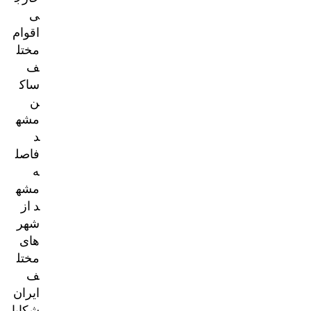
ی
اقوام
مختل
ف
ساک
ن
مشه
د
فاصل
ه
مشه
د از
شهر
های
مختل
ف
ایران
شکایا