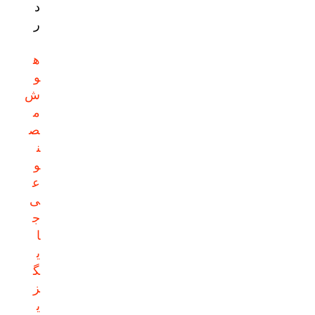
د
ر
ه
و
ش
م
ص
ن
و
ع
ی
ج
ا
ی
گ
ز
ی