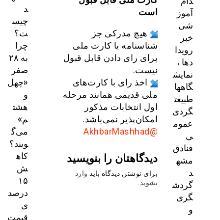
دام
د
آموز
است
چیس
شی
ت؟
هیچ مدرکی جز
خبر
چرا
شناسنامه یا کارت ملی
رویدا
به ۲۸
برای رای دادن قابل قبول
دها ،
صفر
نیست.
نمایش
«چهل
اخذ رای با کارت‌های
گاهها
و
ملی قدیمی همانند مرحله
طبیعت
هشت
اول انتخابات مذکور
گردی
م»
امکان‌پذیر نمی‌باشد.
عموم
می‌گ
@AkhbarMashhad
ی
ویند؟
فنادق
کاه
دیدگاهتان را بنویسید
مشه
ش
د
برای نوشتن دیدگاه باید
وارد
۱۵
گردش
بشوید
.
درصد
گری
ی
و
قیمت