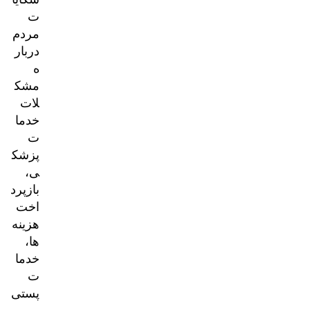
ت
مردم
دربار
ه
مشک
لات
خدما
ت
پزشک
ی،
بازپرد
اخت
هزینه‌
ها،
خدما
ت
پستی
و