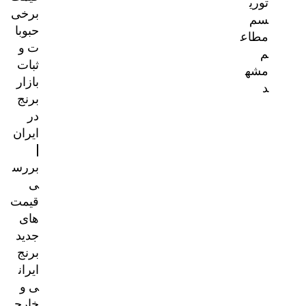
توری
برخی
سم
حبوبا
مطاع
ت و
م
ثبات
مشه
بازار
د
برنج
در
ایران
|
بررس
ی
قیمت‌
های
جدید
برنج
ایران
ی و
خارج