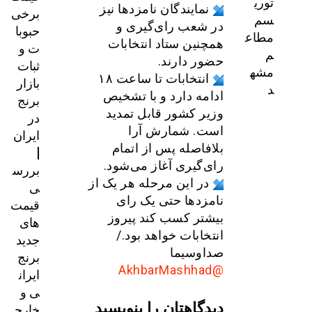
توری
نمایندگان نامزدها نیز
برخی
سم
در شعب رای‌گیری و
حبوبا
مطاع
همچنین ستاد انتخابات
ت و
م
حضور دارند.
ثبات
مشه
انتخابات تا ساعت ۱۸
بازار
د
ادامه دارد و با تشخیص
برنج
وزیر کشور قابل تمدید
در
است. شمارش آرا
ایران
بلافاصله پس از اتمام
|
رای‌گیری آغاز می‌شود.
بررس
در این مرحله هر یک از
ی
نامزدها حتی یک رای
قیمت‌
بیشتر کسب کند پیروز
های
انتخابات خواهد بود./
جدید
صداوسیما
برنج
@AkhbarMashhad
ایران
ی و
دیدگاهتان را بنویسید
خارج