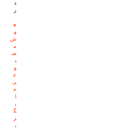
د
ر
ه
و
ش
م
ص
ن
و
ع
ی
ج
ا
ی
گ
ز
ی