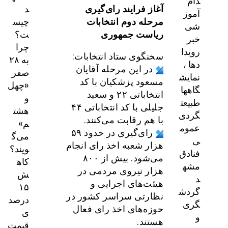
دام
د
آغاز فرایند رای‌گیری
آموز
چیس
مرحله دوم انتخابات
شی
ت؟
ریاست جمهوری
خبر
چرا
رویدا
سخنگوی ستاد انتخابات:
به ۲۸
دها ،
در این مرحله آقایان
صفر
نمایش
مسعود پزشکیان با کد
«چهل
گاهها
انتخاباتی ۲۲ و سعید
و
طبیعت
جلیلی با کد انتخاباتی ۴۴
هشت
گردی
با هم رقابت می‌کنند.
م»
عموم
رای‌گیری در حدود ۵۹
می‌گ
ی
هزار شعبه اخذ رای انجام
ویند؟
فنادق
می‌شود. بیش از ۸۰۰
کاه
مشه
هزار نیروی مردمی در
ش
د
هیئت‌های اجرایی و
۱۵
گردش
نظارتی سراسر کشور در
درصد
گری
حوزه‌های اخذ رای فعال
ی
و
هستند.
قیمت