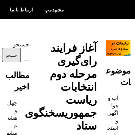
مشهدمپ
ارتباط با ما
اخبار و
مشهدمپ
اطلاعات
آغاز فرایند
جستجو
بروز از شهر
رای‌گیری
مشهد
جستجو
ضوع
مرحله دوم
مطالب
انتخابات
اخیر
ریاست
آب و
چهل
هوا
جمهوریسخنگوی
و
آگهی
هشت
و
ستاد
م
استخ
مشه