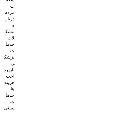
ت
مردم
دربار
ه
مشک
لات
خدما
ت
پزشک
ی،
بازپرد
اخت
هزینه‌
ها،
خدما
ت
پستی
و