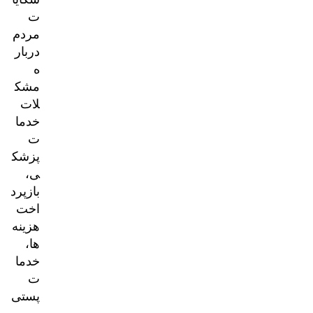
ت
مردم
دربار
ه
مشک
لات
خدما
ت
پزشک
ی،
بازپرد
اخت
هزینه‌
ها،
خدما
ت
پستی
و