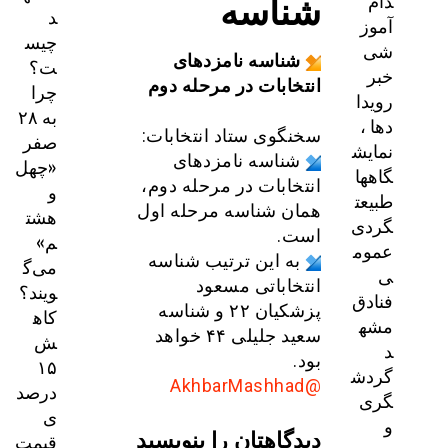
شناسه
دام
د
آموز
چیس
شی
شناسه نامزدهای
ت؟
خبر
انتخابات در مرحله دوم
چرا
رویدا
به ۲۸
دها ،
سخنگوی ستاد انتخابات:
صفر
نمایش
شناسه نامزدهای
«چهل
گاهها
انتخابات در مرحله دوم،
و
طبیعت
همان شناسه مرحله اول
هشت
گردی
است.
م»
عموم
به این ترتیب شناسه
می‌گ
ی
انتخاباتی مسعود
ویند؟
فنادق
پزشکیان ۲۲ و شناسه
کاه
مشه
سعید جلیلی ۴۴ خواهد
ش
د
بود.
۱۵
گردش
@AkhbarMashhad
درصد
گری
ی
و
دیدگاهتان را بنویسید
قیمت