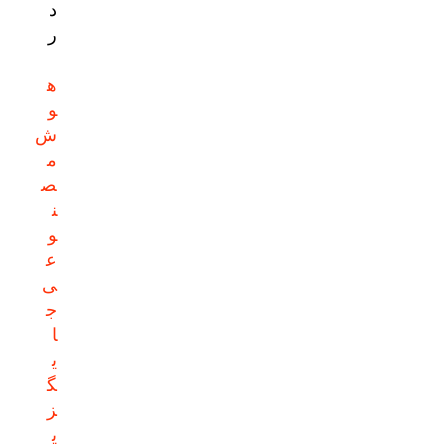
د
ر
ه
و
ش
م
ص
ن
و
ع
ی
ج
ا
ی
گ
ز
ی