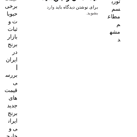
توری
برخی
سم
برای نوشتن دیدگاه باید
وارد
حبوبا
بشوید
.
مطاع
ت و
م
ثبات
مشه
بازار
د
برنج
در
ایران
|
بررس
ی
قیمت‌
های
جدید
برنج
ایران
ی و
خارج