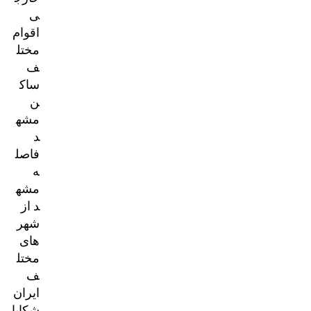
ی
اقوام
مختل
ف
ساک
ن
مشه
د
فاصل
ه
مشه
د از
شهر
های
مختل
ف
ایران
شکایا