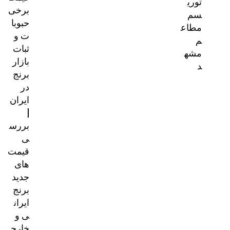
توری
برخی
سم
حبوبا
مطاع
ت و
م
ثبات
مشه
بازار
د
برنج
در
ایران
|
بررس
ی
قیمت‌
های
جدید
برنج
ایران
ی و
خارج