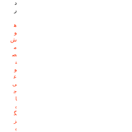
د
ر
ه
و
ش
م
ص
ن
و
ع
ی
ج
ا
ی
گ
ز
ی