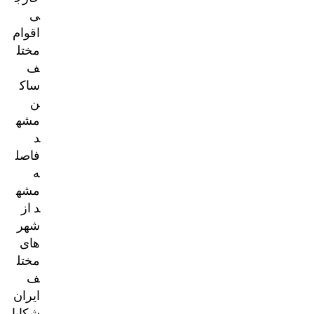
ی
اقوام
مختل
ف
ساک
ن
مشه
د
فاصل
ه
مشه
د از
شهر
های
مختل
ف
ایران
شکایا