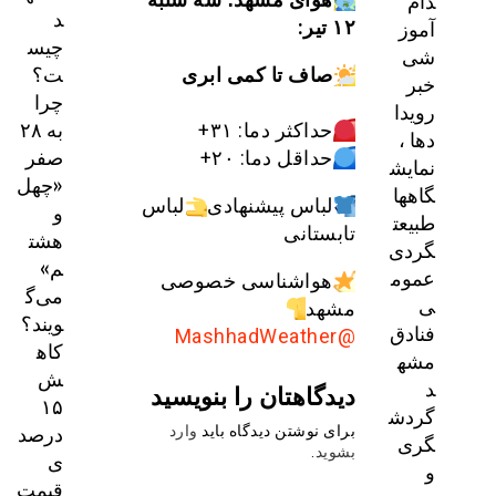
دام
د
آموز
۱۲ تیر:
چیس
شی
ت؟
صاف تا کمی ابری
خبر
چرا
رویدا
به ۲۸
حداکثر دما: ۳۱+
دها ،
صفر
حداقل دما: ۲۰+
نمایش
«چهل
گاهها
لباس پیشنهادی
لباس
و
طبیعت
تابستانی
هشت
گردی
م»
عموم
هواشناسی خصوصی
می‌گ
ی
مشهد
ویند؟
فنادق
@MashhadWeather
کاه
مشه
ش
د
دیدگاهتان را بنویسید
۱۵
گردش
درصد
برای نوشتن دیدگاه باید
وارد
گری
بشوید
.
ی
و
قیمت