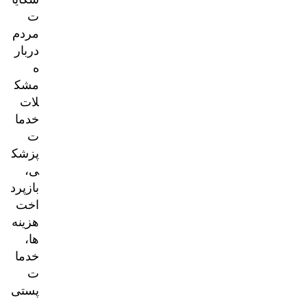
ت
مردم
دربار
ه
مشک
لات
خدما
ت
پزشک
ی،
بازپرد
اخت
هزینه‌
ها،
خدما
ت
پستی
و