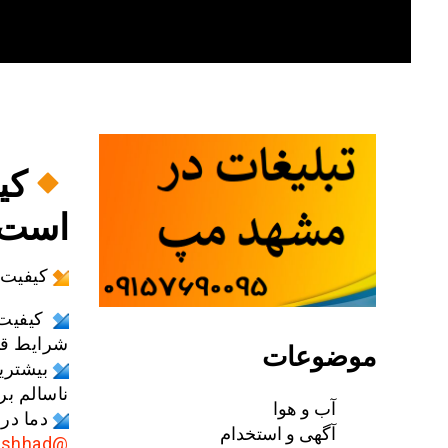
Skip
to
content
کی
است
کیفیت 
شرایط قاب
موضوعات
ناسالم ب
آب و هوا
دما در حال حاضر ۲۴ درجه
آگهی و استخدام
@AkhbarMashhad