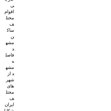
ی
اقوام
مختل
ف
ساک
ن
مشه
د
فاصل
ه
مشه
د از
شهر
های
مختل
ف
ایران
شکایا