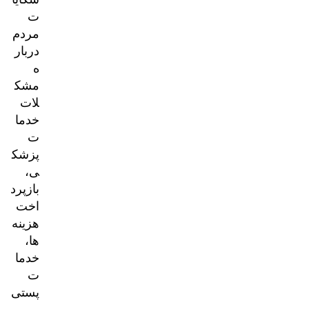
ت
مردم
دربار
ه
مشک
لات
خدما
ت
پزشک
ی،
بازپرد
اخت
هزینه‌
ها،
خدما
ت
پستی
و