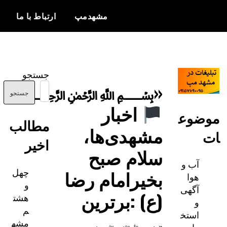
مشهدمپ
ارتباط با ما
اخبار و
مشهدمپ
اطلاعات
جستجو
بروز از شهر
«﷽
مشهد
جستجو
اخبار
ضوع
مطالب
مشهدی‌ها،
اخیر
سلام صبح
آب و
چهل
بخیرامام رضا
هوا
و
آگهی
(ع) :برترین
هشت
و
م
استخ
مشه
«﷽