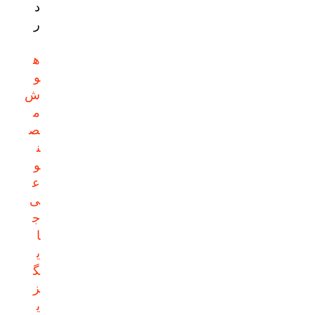
د
ر
ه
و
ش
م
ص
ن
و
ع
ی
ج
ا
ی
گ
ز
ی