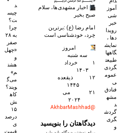
دام
د
آموز
اخبار مشهدی‌ها، سلام
چیس
شی
صبح بخیر
ت؟
خبر
چرا
امام رضا (ع) :برترین
رویدا
به ۲۸
خِرد، خودشناسى است
دها ،
صفر
نمایش
امروز
«چهل
گاهها
سه شنبه
و
طبیعت
۱ خرداد
هشت
گردی
۱۴۰۳
م»
عموم
۱۲ ذیقعده
می‌گ
ی
۱۴۴۵
ویند؟
فنادق
۲۱ می
کاه
مشه
۲۰۲۴
ش
د
@AkhbarMashhad
۱۵
گردش
درصد
گری
دیدگاهتان را بنویسید
ی
و
قیمت
برای نوشتن دیدگاه باید
وارد