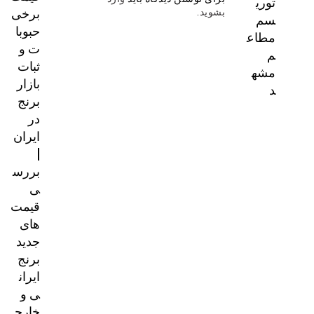
توری
برخی
بشوید
.
سم
حبوبا
مطاع
ت و
م
ثبات
مشه
بازار
د
برنج
در
ایران
|
بررس
ی
قیمت‌
های
جدید
برنج
ایران
ی و
خارج