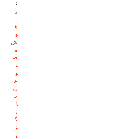
د
ر
ه
و
ش
م
ص
ن
و
ع
ی
ج
ا
ی
گ
ز
ی