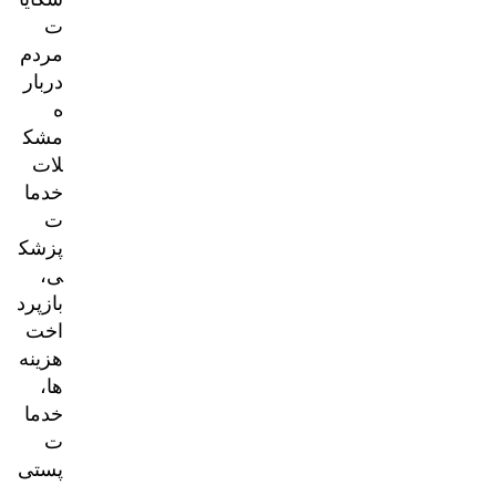
ت
مردم
دربار
ه
مشک
لات
خدما
ت
پزشک
ی،
بازپرد
اخت
هزینه‌
ها،
خدما
ت
پستی
و