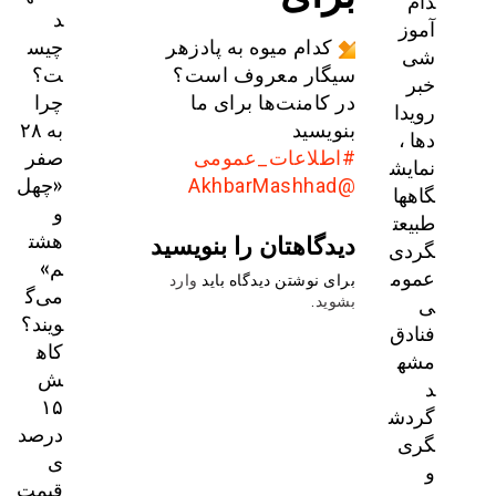
دام
د
آموز
چیس
کدام میوه به پادزهر
شی
ت؟
سیگار معروف است؟
خبر
چرا
در کامنت‌ها برای ما
رویدا
به ۲۸
بنویسید
دها ،
صفر
#اطلاعات_عمومی
نمایش
«چهل
@AkhbarMashhad
گاهها
و
طبیعت
هشت
دیدگاهتان را بنویسید
گردی
م»
عموم
برای نوشتن دیدگاه باید
وارد
می‌گ
ی
بشوید
.
ویند؟
فنادق
کاه
مشه
ش
د
۱۵
گردش
درصد
گری
ی
و
قیمت