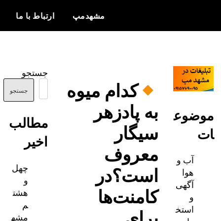
مشهدمپ
ارتباط با ما
اخبار و
مشهدمپ
اطلاعات
جستجو
بروز از شهر
کدام میوه
مشهد
جستجو
به پادزهر
ضوع
مطالب
سیگار
اخیر
معروف
آب و
چهل
است؟در
هوا
و
آگهی
کامنت‌ها
هشت
و
م
استخ
برای
مشه