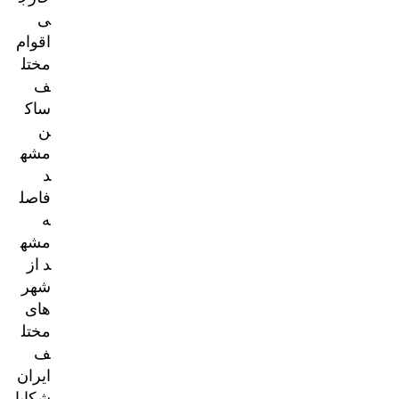
ی
اقوام
مختل
ف
ساک
ن
مشه
د
فاصل
ه
مشه
د از
شهر
های
مختل
ف
ایران
شکایا