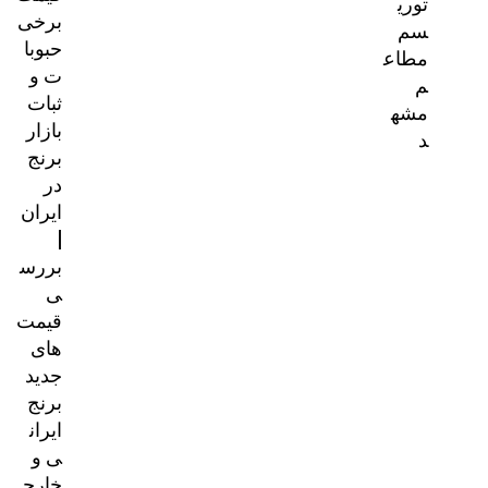
توری
برخی
سم
حبوبا
مطاع
ت و
م
ثبات
مشه
بازار
د
برنج
در
ایران
|
بررس
ی
قیمت‌
های
جدید
برنج
ایران
ی و
خارج