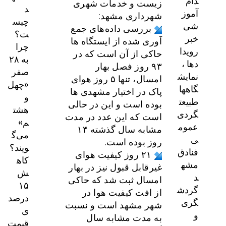
دام
زیست و خدمات شهری
د
آموز
شهرداری مشهد:
چیس
شی
بررسی داده‌های جمع
ت؟
خبر
آوری شده از ایستگاه ها
چرا
رویدا
حاکی از آن است که در
به ۲۸
دها ،
۹۳ روز فصل بهار
صفر
نمایش
امسال، تنها ۵ روز هوای
«چهل
گاهها
پاک در اختیار مشهدی ها
و
طبیعت
بوده است و این در حالی
هشت
گردی
است که این عدد در مدت
م»
عموم
مشابه سال گذشته ۱۴
می‌گ
ی
روز بوده است.
ویند؟
فنادق
۲۱ روز کیفیت هوای
کاه
مشه
غیرقابل قبول نیز در بهار
ش
د
امسال ثبت شد که حاکی
۱۵
گردش
از افت کیفیت هوا در
درصد
گری
شهر مشهد است و نسبت
ی
و
به مدت مشابه سال
قیمت