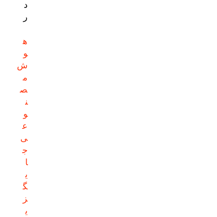
د
ر
ه
و
ش
م
ص
ن
و
ع
ی
ج
ا
ی
گ
ز
ی