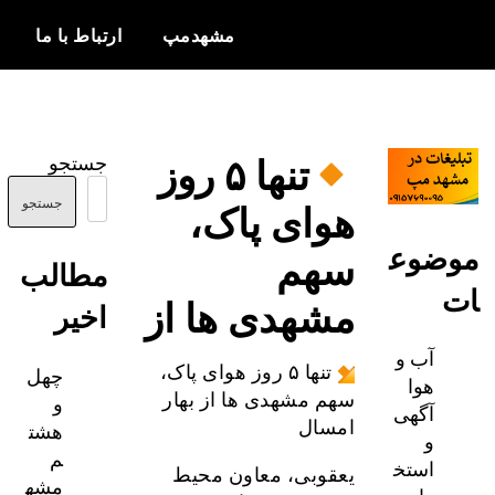
مشهدمپ
ارتباط با ما
اخبار و
مشهدمپ
اطلاعات
تنها ۵ روز
جستجو
بروز از شهر
هوای پاک،
مشهد
جستجو
ضوع
سهم
مطالب
مشهدی ها از
اخیر
آب و
چهل
تنها ۵ روز هوای پاک،
هوا
و
سهم مشهدی ها از بهار
آگهی
هشت
امسال
و
م
استخ
یعقوبی، معاون محیط
مشه