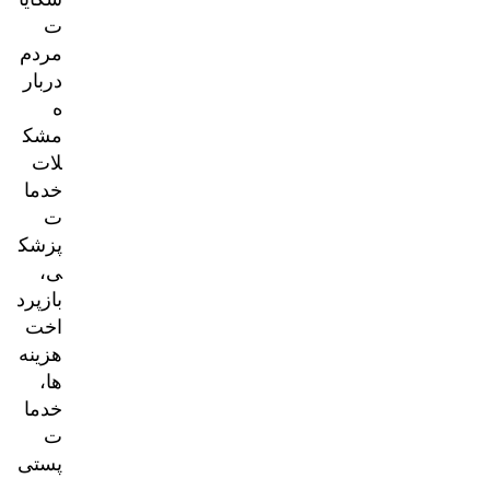
ت
مردم
دربار
ه
مشک
لات
خدما
ت
پزشک
ی،
بازپرد
اخت
هزینه‌
ها،
خدما
ت
پستی
و