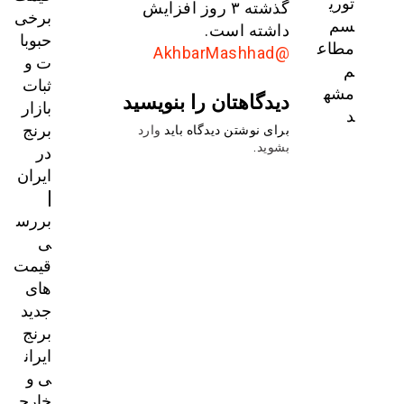
توری
گذشته ۳ روز افزایش
برخی
سم
داشته است.
حبوبا
مطاع
@AkhbarMashhad
ت و
م
ثبات
مشه
دیدگاهتان را بنویسید
بازار
د
برنج
برای نوشتن دیدگاه باید
وارد
در
بشوید
.
ایران
|
بررس
ی
قیمت‌
های
جدید
برنج
ایران
ی و
خارج