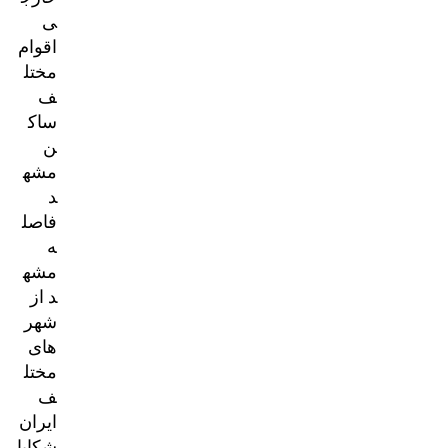
ی
اقوام
مختل
ف
ساک
ن
مشه
د
فاصل
ه
مشه
د از
شهر
های
مختل
ف
ایران
شکایا