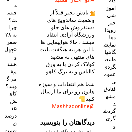
دام
د
آموز
چیس
یادش بخیر قبلاً از
شی
ت؟
وضعیت ساندویچ های
خبر
چرا
دستفروش های جلو
رویدا
به ۲۸
ورزشگاه آزادی انتقاد
دها ،
صفر
میشد ، حالا هواپیمایی ها
نمایش
«چهل
با این هزینه هنگفت بلیت
گاهها
و
های منتهی به مشهد
طبیعت
هشت
کولاک کردن با یه ورق
گردی
م»
کالباس و یه برگ کاهو
عموم
می‌گ
ی
شما هم انتقادات و سوژه
ویند؟
فنادق
هاتون رو برای ما ارسال
کاه
مشه
کنید
ش
د
@Mashhadonline
۱۵
گردش
درصد
گری
دیدگاهتان را بنویسید
ی
و
قیمت
برای نوشتن دیدگاه باید
وارد