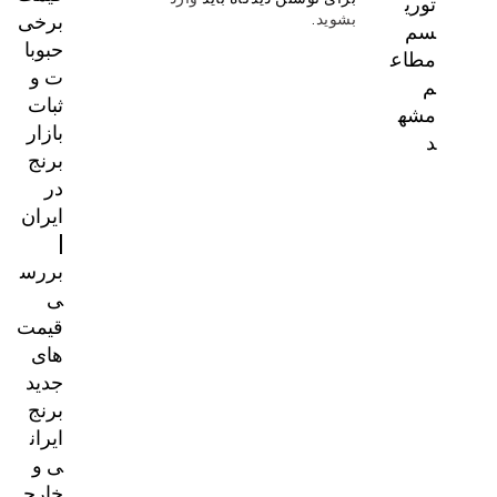
توری
برخی
بشوید
.
سم
حبوبا
مطاع
ت و
م
ثبات
مشه
بازار
د
برنج
در
ایران
|
بررس
ی
قیمت‌
های
جدید
برنج
ایران
ی و
خارج