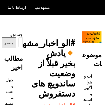
مشهدمپ
ارتباط با ما
اخبار و
مشهدمپ
اطلاعات
جستجو
بروز از شهر
#الو_اخبار_مشهد
مشهد
جستجو
یادش
ضوع
مطالب
بخیر قبلاً از
اخیر
وضعیت
آب و
چهل
ساندویچ های
هوا
و
آگهی
دستفروش
هشت
و
م
استخ
مشه
#الو_اخبار_مشهد