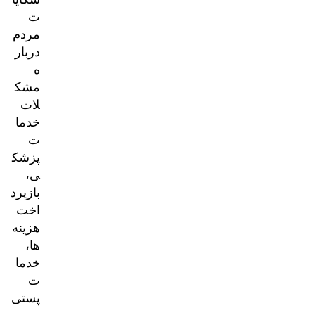
ت
مردم
دربار
ه
مشک
لات
خدما
ت
پزشک
ی،
بازپرد
اخت
هزینه‌
ها،
خدما
ت
پستی
و