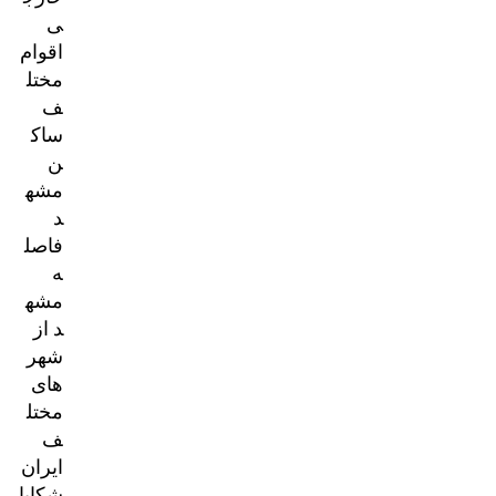
ی
اقوام
مختل
ف
ساک
ن
مشه
د
فاصل
ه
مشه
د از
شهر
های
مختل
ف
ایران
شکایا