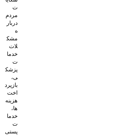
ت
مردم
دربار
ه
مشک
لات
خدما
ت
پزشک
ی،
بازپرد
اخت
هزینه‌
ها،
خدما
ت
پستی
و