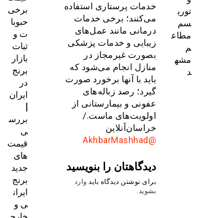
خدمات پرستاری استفاده
برخی
توری
می‌کنند؛ برخی خدمات
حبوبا
سم
درمانی مانند عمل‌های
ت و
مطاع
زیبایی و خدمات پزشکی
ثبات
م
بصورت غیرمجاز در
بازار
مشه
منازل انجام می‌شود که
برنج
د
باید با آنها برخورد صورت
در
گیرد؛ رصد زباله‌های
ایران
عفونی و بیمارستانی از
|
اولویت‌های ماست./
بررس
خراسان‌آنلاین
ی
@AkhbarMashhad
قیمت‌
های
دیدگاهتان را بنویسید
جدید
برنج
برای نوشتن دیدگاه باید
وارد
ایران
بشوید
.
ی و
خارج