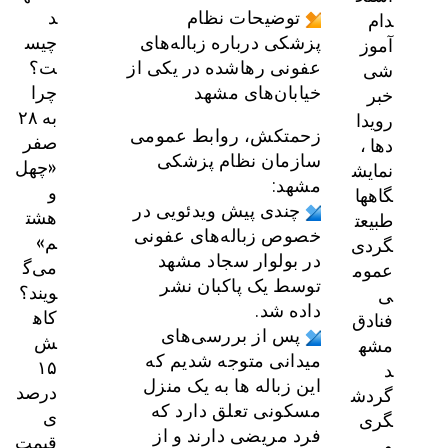
د
دام
توضیحات نظام
چیس
آموز
پزشکی درباره زباله‌های
ت؟
شی
عفونی رهاشده در یکی از
چرا
خبر
خیابان‌های مشهد
به ۲۸
رویدا
زحمتکش، روابط عمومی
صفر
دها ،
سازمان نظام پزشکی
«چهل
نمایش
مشهد:
و
گاهها
چندی پیش ویدئویی در
هشت
طبیعت
خصوص زباله‌های عفونی
م»
گردی
در بولوار سجاد مشهد
می‌گ
عموم
توسط یک پاکبان نشر
ویند؟
ی
داده شد.
کاه
فنادق
پس از بررسی‌های
ش
مشه
میدانی متوجه شدیم که
۱۵
د
این زباله ها به یک منزل
درصد
گردش
مسکونی تعلق دارد که
ی
گری
فرد مریضی دارند و از
قیمت
و