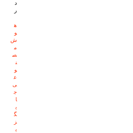
د
ر
ه
و
ش
م
ص
ن
و
ع
ی
ج
ا
ی
گ
ز
ی