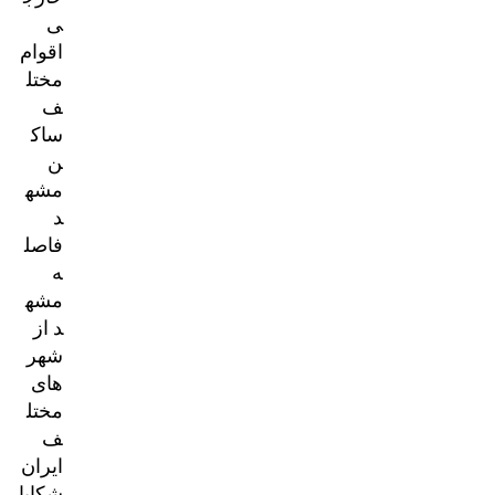
ی
اقوام
مختل
ف
ساک
ن
مشه
د
فاصل
ه
مشه
د از
شهر
های
مختل
ف
ایران
شکایا