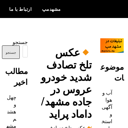
مشهدمپ
ارتباط با ما
اخبار و
مشهدمپ
اطلاعات
جستجو
بروز از شهر
عکس
مشهد
جستجو
تلخ تصادف
ضوع
مطالب
شدید خودرو
اخیر
عروس در
آب و
چهل
جاده مشهد/
هوا
و
آگهی
داماد پراید
هشت
و
م
استخ
مشه
عکس تلخ تصادف