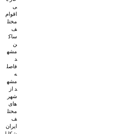
ی
اقوام
مختل
ف
ساک
ن
مشه
د
فاصل
ه
مشه
د از
شهر
های
مختل
ف
ایران
شکایا