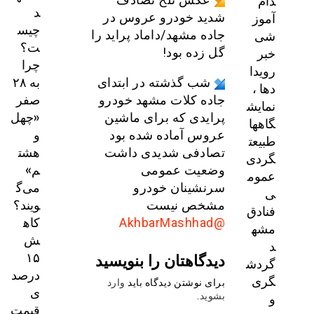
دام
د
آموز
شدید خودرو عروس در
چیس
شی
جاده مشهد/داماد پراید را
ت؟
خبر
گل زده بود!
چرا
رویدا
به ۲۸
شب گذشته در ابتدای
دها ،
صفر
جاده کلات مشهد خودرو
نمایش
«چهل
پرایدی که برای ماشین
گاهها
و
عروس آماده شده بود
طبیعت
هشت
تصادفی شدیدی داشت
گردی
م»
وضعیت عمومی
عموم
می‌گ
سرنشینان خودرو
ی
ویند؟
مشخص نیست
فنادق
کاه
@AkhbarMashhad
مشه
ش
د
۱۵
دیدگاهتان را بنویسید
گردش
درصد
گری
برای نوشتن دیدگاه باید
وارد
ی
و
بشوید
.
قیمت