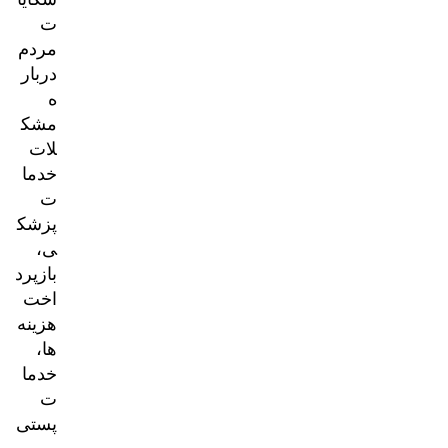
ت
مردم
دربار
ه
مشک
لات
خدما
ت
پزشک
ی،
بازپرد
اخت
هزینه‌
ها،
خدما
ت
پستی
و