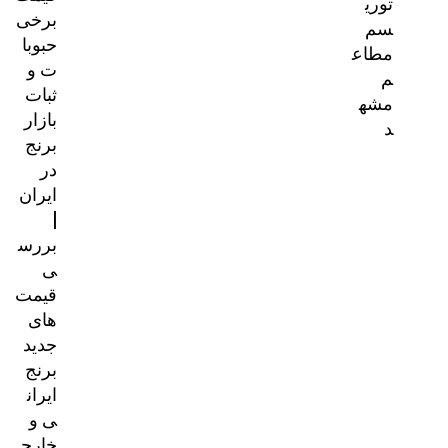
توری
برخی
سم
حبوبا
مطاع
ت و
م
ثبات
مشه
بازار
د
برنج
در
ایران
|
بررس
ی
قیمت‌
های
جدید
برنج
ایران
ی و
خارج