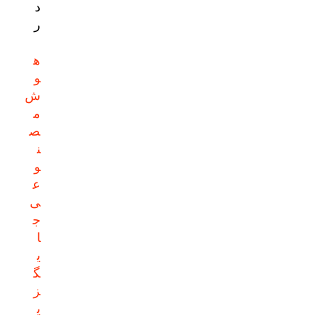
د
ر
ه
و
ش
م
ص
ن
و
ع
ی
ج
ا
ی
گ
ز
ی