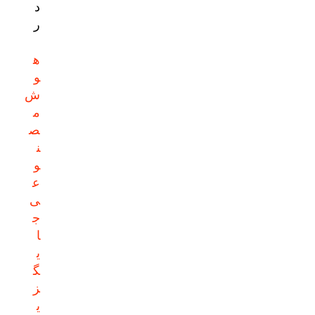
د
ر
ه
و
ش
م
ص
ن
و
ع
ی
ج
ا
ی
گ
ز
ی