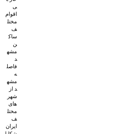
ی
اقوام
مختل
ف
ساک
ن
مشه
د
فاصل
ه
مشه
د از
شهر
های
مختل
ف
ایران
شکایا