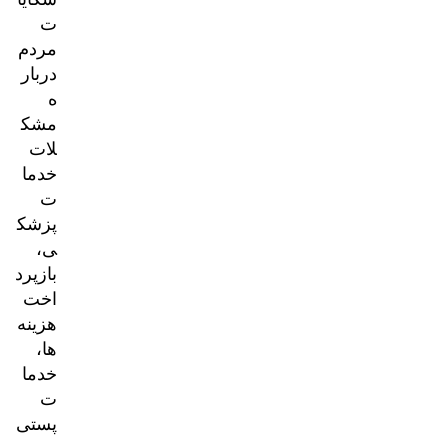
ت
مردم
دربار
ه
مشک
لات
خدما
ت
پزشک
ی،
بازپرد
اخت
هزینه‌
ها،
خدما
ت
پستی
و