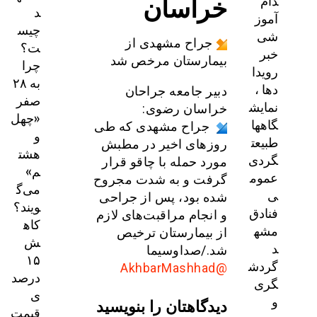
خراسان
دام
د
آموز
چیس
شی
جراح مشهدی از
ت؟
خبر
بیمارستان مرخص شد
چرا
رویدا
به ۲۸
دها ،
دبیر جامعه جراحان
صفر
نمایش
خراسان رضوی:
«چهل
گاهها
جراح مشهدی که طی
و
طبیعت
روزهای اخیر در مطبش
هشت
گردی
مورد حمله با چاقو قرار
م»
عموم
گرفت و به شدت مجروح
می‌گ
ی
شده بود، پس از جراحی
ویند؟
فنادق
و انجام مراقبت‌های لازم
کاه
مشه
از بیمارستان ترخیص
ش
د
شد./صداوسیما
۱۵
گردش
@AkhbarMashhad
درصد
گری
ی
و
دیدگاهتان را بنویسید
قیمت