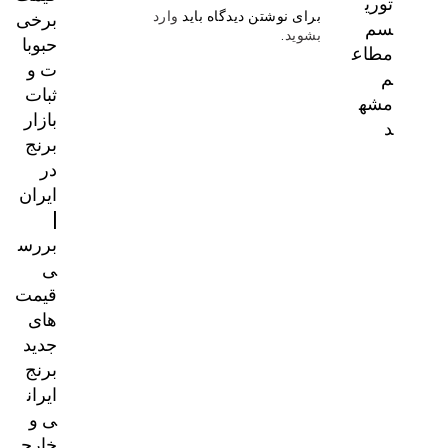
توری
برخی
برای نوشتن دیدگاه باید
وارد
سم
بشوید
.
حبوبا
مطاع
ت و
م
ثبات
مشه
بازار
د
برنج
در
ایران
|
بررس
ی
قیمت‌
های
جدید
برنج
ایران
ی و
خارج