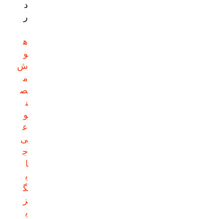
د
ر
ه
و
ش
م
ص
ن
و
ع
ی
ج
ا
ی
گ
ز
ی