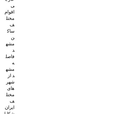
ی
اقوام
مختل
ف
ساک
ن
مشه
د
فاصل
ه
مشه
د از
شهر
های
مختل
ف
ایران
شکایا