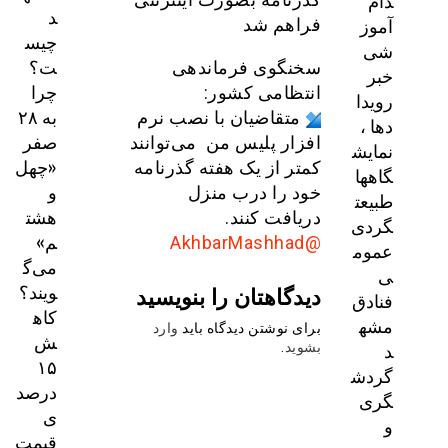
دام
د
آموز
فراهم شد
چیس
شی
ت؟
سخنگوی فرماندهی
خبر
چرا
انتظامی کشور:
رویدا
به ۲۸
متقاضیان با نصب نرم
دها ،
صفر
افزار پلیس من می‌توانند
نمایش
«چهل
کمتر از یک هفته گذرنامه
گاهها
و
خود را درب منزل
طبیعت
هشت
دریافت کنند.
گردی
م»
@AkhbarMashhad
عموم
می‌گ
ی
ویند؟
دیدگاهتان را بنویسید
فنادق
کاه
مشه
برای نوشتن دیدگاه باید
وارد
ش
د
بشوید
.
۱۵
گردش
درصد
گری
ی
و
قیمت