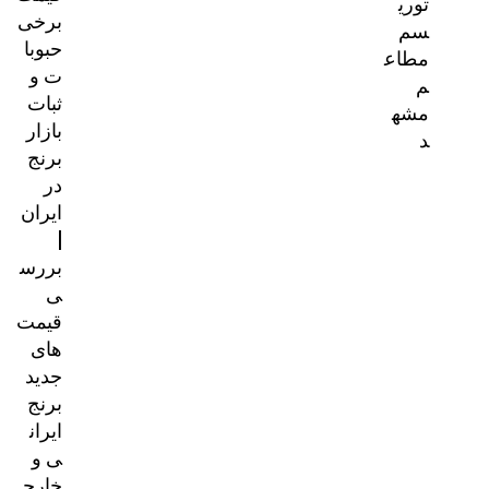
توری
برخی
سم
حبوبا
مطاع
ت و
م
ثبات
مشه
بازار
د
برنج
در
ایران
|
بررس
ی
قیمت‌
های
جدید
برنج
ایران
ی و
خارج