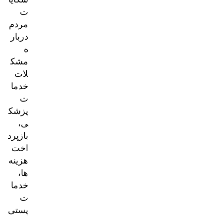
ت
مردم
دربار
ه
مشک
لات
خدما
ت
پزشک
ی،
بازپرد
اخت
هزینه‌
ها،
خدما
ت
پستی
و