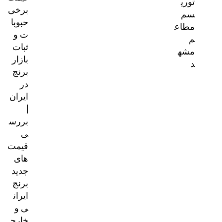
توری
برخی
سم
حبوبا
مطاع
ت و
م
ثبات
مشه
بازار
د
برنج
در
ایران
|
بررس
ی
قیمت‌
های
جدید
برنج
ایران
ی و
خارج