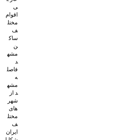
ی
اقوام
مختل
ف
ساک
ن
مشه
د
فاصل
ه
مشه
د از
شهر
های
مختل
ف
ایران
شکایا