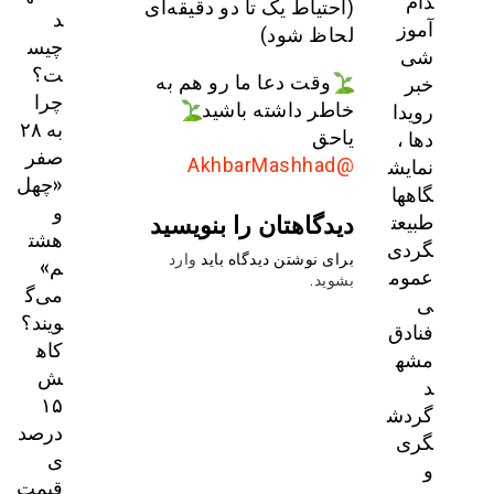
دام
(احتیاط یک تا دو دقیقه‌ای
د
آموز
لحاظ شود)
چیس
شی
ت؟
خبر
وقت دعا ما رو هم به
چرا
رویدا
خاطر داشته باشید
به ۲۸
دها ،
یاحق
صفر
نمایش
@AkhbarMashhad
«چهل
گاهها
و
دیدگاهتان را بنویسید
طبیعت
هشت
گردی
برای نوشتن دیدگاه باید
وارد
م»
عموم
بشوید
.
می‌گ
ی
ویند؟
فنادق
کاه
مشه
ش
د
۱۵
گردش
درصد
گری
ی
و
قیمت