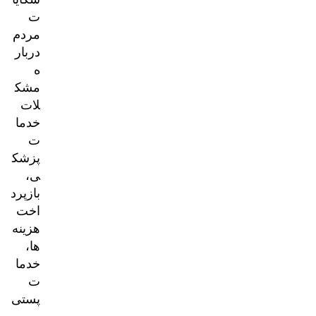
ت
مردم
دربار
ه
مشک
لات
خدما
ت
پزشک
ی،
بازپرد
اخت
هزینه‌
ها،
خدما
ت
پستی
و