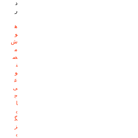
د
ر
ه
و
ش
م
ص
ن
و
ع
ی
ج
ا
ی
گ
ز
ی