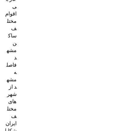
ی
اقوام
مختل
ف
ساک
ن
مشه
د
فاصل
ه
مشه
د از
شهر
های
مختل
ف
ایران
شکایا