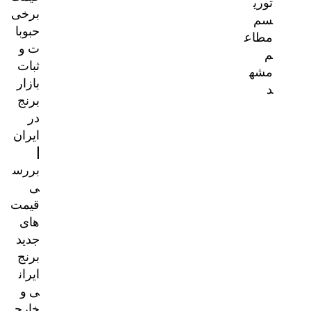
توری
برخی
سم
حبوبا
مطاع
ت و
م
ثبات
مشه
بازار
د
برنج
در
ایران
|
بررس
ی
قیمت‌
های
جدید
برنج
ایران
ی و
خارج