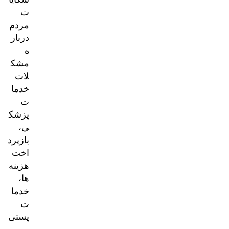
ت
مردم
دربار
ه
مشک
لات
خدما
ت
پزشک
ی،
بازپرد
اخت
هزینه‌
ها،
خدما
ت
پستی
و