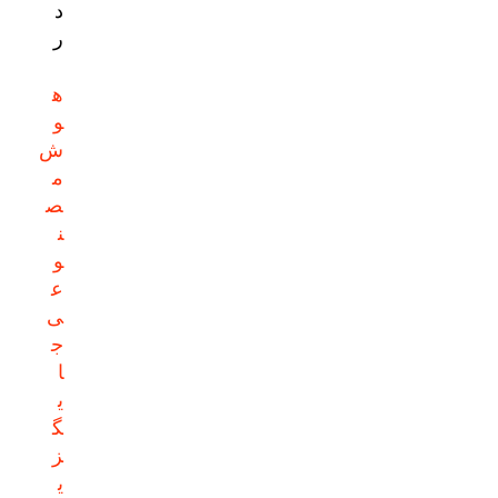
د
ر
ه
و
ش
م
ص
ن
و
ع
ی
ج
ا
ی
گ
ز
ی