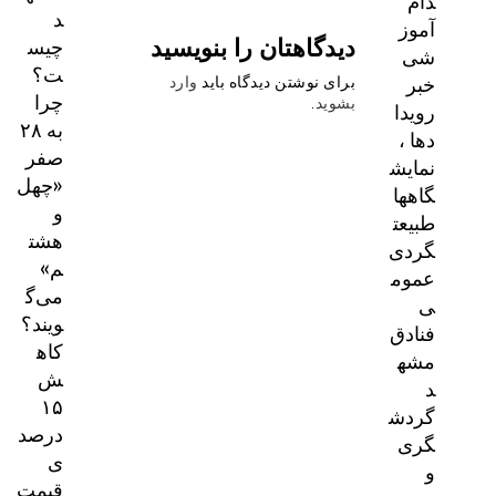
دام
د
آموز
دیدگاهتان را بنویسید
چیس
شی
ت؟
خبر
برای نوشتن دیدگاه باید
وارد
چرا
بشوید
.
رویدا
به ۲۸
دها ،
صفر
نمایش
«چهل
گاهها
و
طبیعت
هشت
گردی
م»
عموم
می‌گ
ی
ویند؟
فنادق
کاه
مشه
ش
د
۱۵
گردش
درصد
گری
ی
و
قیمت