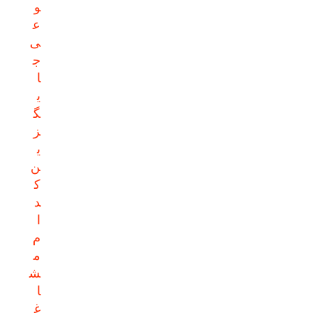
و
ع
ی
ج
ا
ی
گ
ز
ی
ن
ک
د
ا
م
م
ش
ا
غ