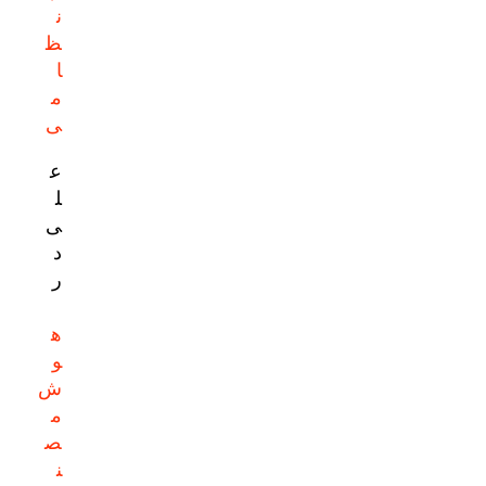
ن
ظ
ا
م
ی
ع
ل
ی
د
ر
ه
و
ش
م
ص
ن