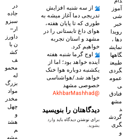
دام
در
آموز
از سه شنبه افزایش
جاده
شی
تدریجی دما آغاز میشه به
سبزو
خبر
طوری که تا پایان هفته،
ار–
رویدا
هوای داغ تابستانی را در
داورز
دها ،
مشهد و استان تجربه
ن با
نمایش
خواهیم کرد.
کش
گاهها
اوج گرما شنبه هفته
ف
طبیعت
آینده خواهد بود؛ اما از
محمو
گردی
یکشنبه دوباره هوا خنک
له
عموم
خواهد شد./هواشناسی
بزرگ
ی
خصوصی مشهد
مواد
فنادق
@AkhbarMashhad
مخدر
مشه
چهل
دیدگاهتان را بنویسید
د
و
گردش
برای نوشتن دیدگاه باید
وارد
هشت
گری
بشوید
.
م
و
مشه