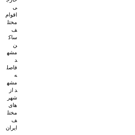
ی
اقوام
مختل
ف
ساک
ن
مشه
د
فاصل
ه
مشه
د از
شهر
های
مختل
ف
ایران