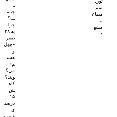
توری
د
سم
چیس
مطاع
ت؟
م
چرا
مشه
به ۲۸
د
صفر
«چهل
و
هشت
م»
می‌گ
ویند؟
کاه
ش
۱۵
درصد
ی
قیمت