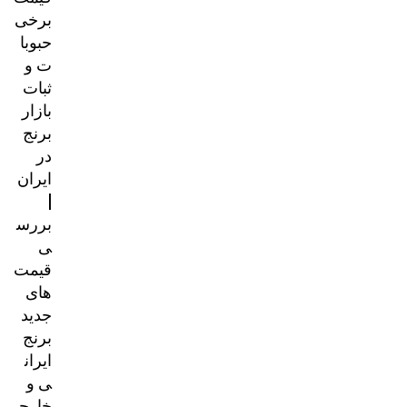
برخی
حبوبا
ت و
ثبات
بازار
برنج
در
ایران
|
بررس
ی
قیمت‌
های
جدید
برنج
ایران
ی و
خارج