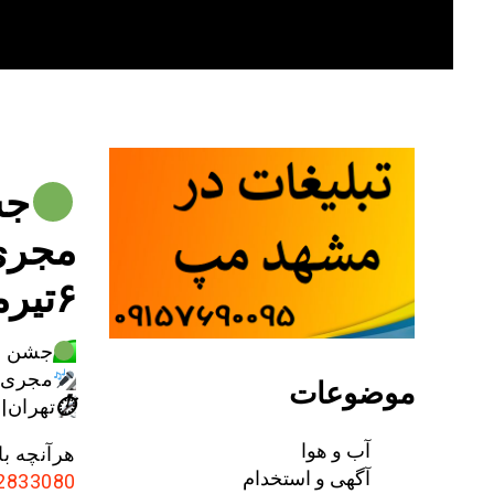
Skip
to
content
جشن ۲۵می
مجری
۶تیرماه۱۴۰۲هرآنچه باید از
جشن ۲۵میلیونی شدن خبرفوری
مجری:
موضوعات
⏱
تهران| ۶تیرماه۴۰۲
آب و هوا
هرآنچه با
آگهی و استخدام
-2833080