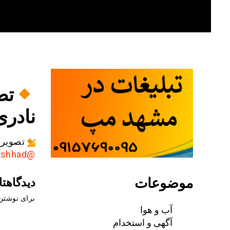
Skip
to
content
تص
نادری@ashhad
تصویری
@AkhbarMashhad
موضوعات
دیدگاهتا
برای نوشتن 
آب و هوا
آگهی و استخدام