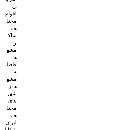
ی
اقوام
مختل
ف
ساک
ن
مشه
د
فاصل
ه
مشه
د از
شهر
های
مختل
ف
ایران
شکایا