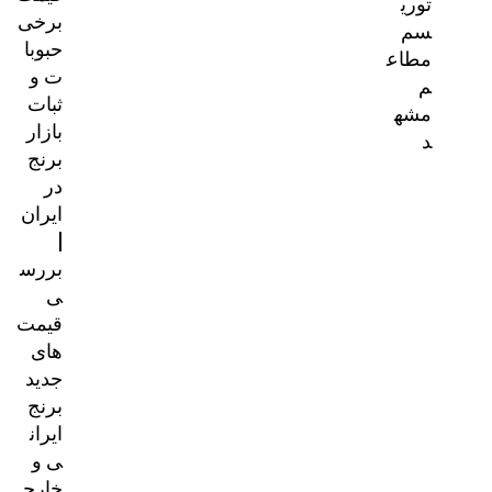
توری
برخی
سم
حبوبا
مطاع
ت و
م
ثبات
مشه
بازار
د
برنج
در
ایران
|
بررس
ی
قیمت‌
های
جدید
برنج
ایران
ی و
خارج