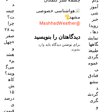
دام
د
آموز
چیس
هواشناسی خصوصی
شی
ت؟
مشهد
خبر
چرا
@MashhadWeather
رویدا
به ۲۸
دها ،
صفر
دیدگاهتان را بنویسید
نمایش
«چهل
گاهها
برای نوشتن دیدگاه باید
وارد
و
طبیعت
بشوید
.
هشت
گردی
م»
عموم
می‌گ
ی
ویند؟
فنادق
کاه
مشه
ش
د
۱۵
گردش
درصد
گری
ی
و
قیمت