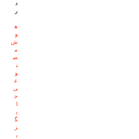
د
ر
ه
و
ش
م
ص
ن
و
ع
ی
ج
ا
ی
گ
ز
ی