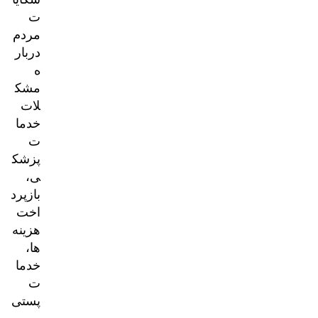
ت
مردم
دربار
ه
مشک
لات
خدما
ت
پزشک
ی،
بازپرد
اخت
هزینه‌
ها،
خدما
ت
پستی
و