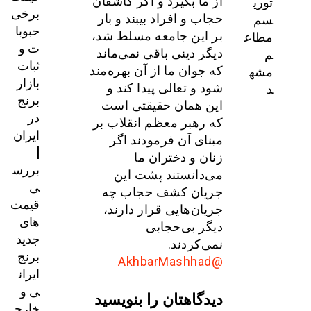
توری
از ما بگیرد و اگر کاشفان
برخی
سم
حجاب و افراد بیبند و بار
حبوبا
مطاع
بر این جامعه مسلط شد،
ت و
م
دیگر دینی باقی نمی‌ماند
ثبات
مشه
که جوان ما از آن بهره‌مند
بازار
د
شود و تعالی پیدا کند و
برنج
این همان حقیقتی است
در
که رهبر معظم انقلاب بر
ایران
مبنای آن فرمودند اگر
|
زنان و دختران ما
بررس
می‌دانستند پشت این
ی
جریان کشف حجاب چه
قیمت‌
جریان‌هایی قرار دارند،
های
دیگر بی‌حجابی
جدید
نمی‌کردند.
برنج
@AkhbarMashhad
ایران
ی و
دیدگاهتان را بنویسید
خارج