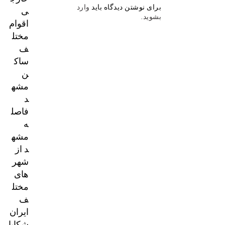
برای نوشتن دیدگاه باید
وارد
ی
بشوید
.
اقوام
مختل
ف
ساک
ن
مشه
د
فاصل
ه
مشه
د از
شهر
های
مختل
ف
ایران
شکایا