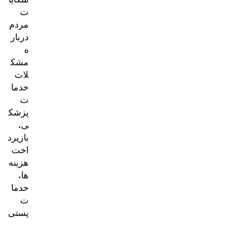
ت
مردم
دربار
ه
مشک
لات
خدما
ت
پزشک
ی،
بازپرد
اخت
هزینه‌
ها،
خدما
ت
پستی
و