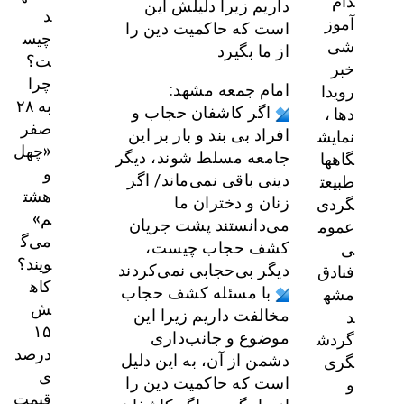
دام
داریم زیرا دلیلش این
د
آموز
است که حاکمیت دین را
چیس
شی
از ما بگیرد
ت؟
خبر
چرا
رویدا
امام جمعه مشهد:
به ۲۸
دها ،
اگر کاشفان حجاب و
صفر
نمایش
افراد بی بند و بار بر این
«چهل
گاهها
جامعه مسلط شوند، دیگر
و
طبیعت
دینی باقی نمی‌ماند/ اگر
هشت
گردی
زنان و دختران ما
م»
عموم
می‌دانستند پشت جریان
می‌گ
ی
کشف حجاب چیست،
ویند؟
فنادق
دیگر بی‌حجابی نمی‌کردند
کاه
مشه
با مسئله کشف حجاب
ش
د
مخالفت داریم زیرا این
۱۵
گردش
موضوع و جانب‌داری
درصد
گری
دشمن از آن، به این دلیل
ی
و
است که حاکمیت دین را
قیمت