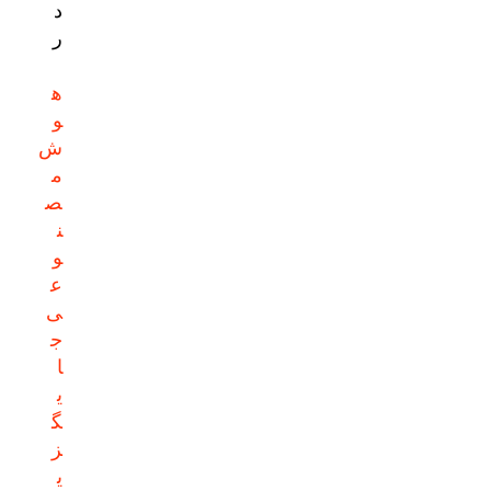
د
ر
ه
و
ش
م
ص
ن
و
ع
ی
ج
ا
ی
گ
ز
ی