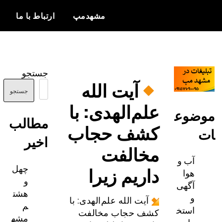
مشهدمپ
ارتباط با ما
اخبار و
مشهدمپ
اطلاعات
جستجو
بروز از شهر
آیت الله
مشهد
جستجو
علم‌الهدی: با
ضوع
مطالب
کشف حجاب
اخیر
مخالفت
آب و
چهل
داریم زیرا
هوا
و
آگهی
هشت
و
آیت الله علم‌الهدی: با
م
استخ
کشف حجاب مخالفت
مشه