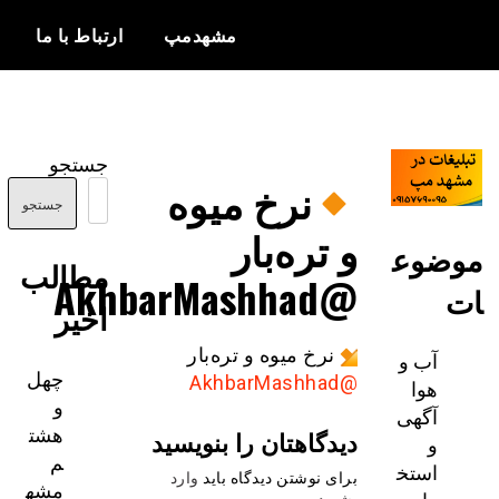
مشهدمپ
ارتباط با ما
اخبار و
مشهدمپ
اطلاعات
جستجو
بروز از شهر
نرخ میوه
مشهد
جستجو
و تره‌بار
ضوع
مطالب
@AkhbarMashhad
اخیر
نرخ میوه و تره‌بار
آب و
چهل
@AkhbarMashhad
هوا
و
آگهی
هشت
دیدگاهتان را بنویسید
و
م
استخ
برای نوشتن دیدگاه باید
وارد
مشه