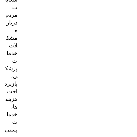
ت
مردم
دربار
ه
مشک
لات
خدما
ت
پزشک
ی،
بازپرد
اخت
هزینه‌
ها،
خدما
ت
پستی
و