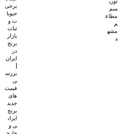
توری
برخی
سم
حبوبا
مطاع
ت و
م
ثبات
مشه
بازار
د
برنج
در
ایران
|
بررس
ی
قیمت‌
های
جدید
برنج
ایران
ی و
خارج