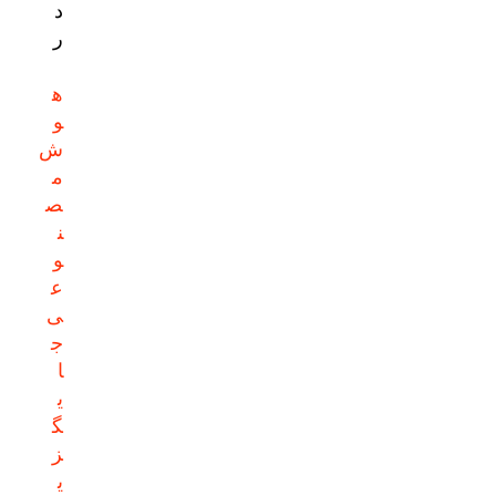
د
ر
ه
و
ش
م
ص
ن
و
ع
ی
ج
ا
ی
گ
ز
ی