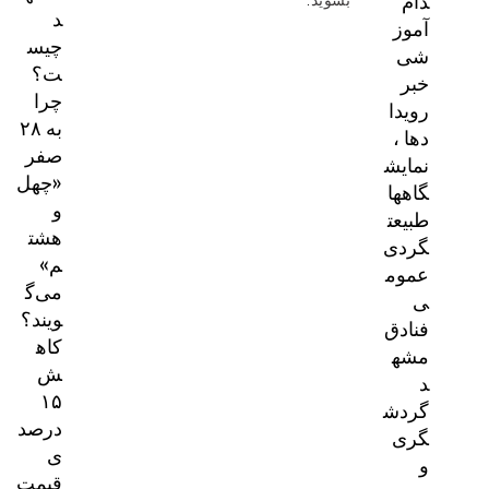
دام
بشوید
.
د
آموز
چیس
شی
ت؟
خبر
چرا
رویدا
به ۲۸
دها ،
صفر
نمایش
«چهل
گاهها
و
طبیعت
هشت
گردی
م»
عموم
می‌گ
ی
ویند؟
فنادق
کاه
مشه
ش
د
۱۵
گردش
درصد
گری
ی
و
قیمت