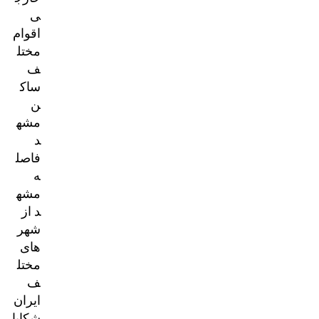
ی
اقوام
مختل
ف
ساک
ن
مشه
د
فاصل
ه
مشه
د از
شهر
های
مختل
ف
ایران
شکایا