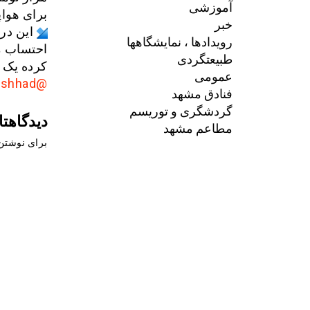
آموزشی
برای هواپیمایی
خبر
این در
رویدادها ، نمایشگاهها
احتساب م
طبیعتگردی
کرده یک میلیون و ۳۱۴ هزا
عمومی
@AkhbarMashhad
فنادق مشهد
گردشگری و توریسم
دیدگاهتا
مطاعم مشهد
برای نوشتن 