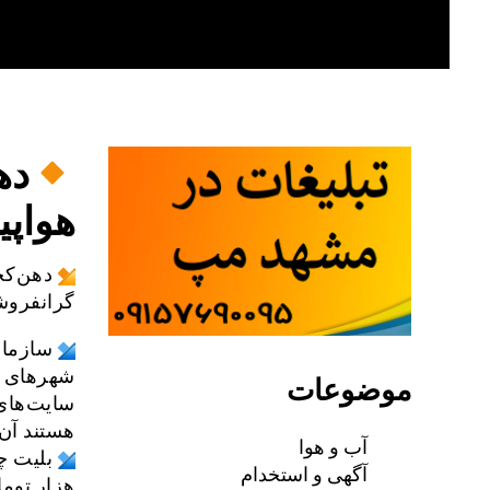
Skip
to
content
ده
هواپ
دهن‌کج
گرانفروش
شهرهای مش
موضوعات
سایت‌های
هستند آن 
آب و هوا
آگهی و استخدام
هزار توما