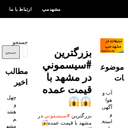
مشهدمپ
ارتباط با ما
اخبار و
مشهدمپ
اطلاعات
جستجو
بروز از شهر
بزرگترین
مشهد
جستجو
#سيسموني
ضوع
مطالب
در مشهد با
اخیر
قيمت عمده
آب و
چهل
هوا
و
آگهی
هشت
و
بزرگترین
#سيسموني
در
م
استخ
مشهد با قيمت عمده
مشه