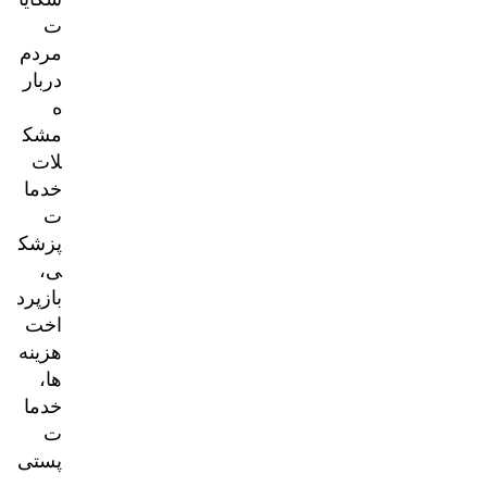
ت
مردم
دربار
ه
مشک
لات
خدما
ت
پزشک
ی،
بازپرد
اخت
هزینه‌
ها،
خدما
ت
پستی
و