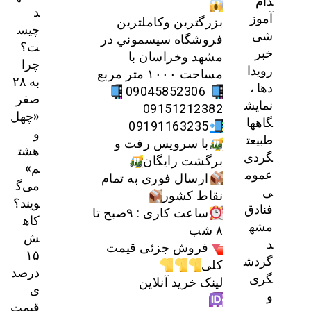
دام
د
آموز
بزرگترين وكاملترين
چیس
شی
فروشگاه سيسموني در
ت؟
خبر
مشهد وخراسان با
چرا
رویدا
مساحت ۱۰۰۰ متر مربع
به ۲۸
دها ،
09045852306
صفر
نمایش
09151212382
«چهل
گاهها
09191163235
و
طبیعت
با سرویس رفت و
هشت
گردی
برگشت رایگان
م»
عموم
ارسال فوری به تمام
می‌گ
ی
نقاط کشور
ویند؟
فنادق
ساعت کاری : ۹صبح تا
کاه
مشه
۸ شب
ش
د
فروش جزئی قیمت
۱۵
گردش
کلی
درصد
گری
لینک خرید آنلاین
ی
و
قیمت