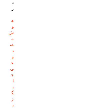
د
ر
ه
و
ش
م
ص
ن
و
ع
ی
ج
ا
ی
گ
ز
ی