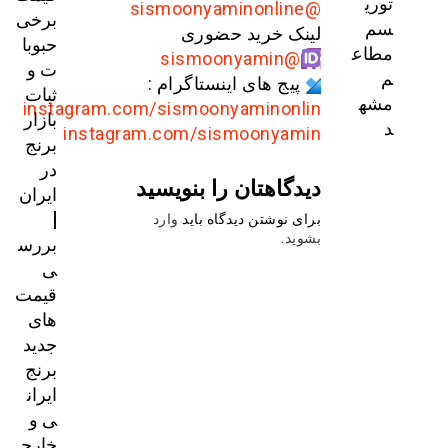
توری
@sismoonyaminonline
برخی
سم
لینک خرید حضوری
حبوبا
مطاع
@sismoonyamin
ت و
م
پیج های اینستاگرام :
ثبات
مشه
instagram.com/sismoonyaminonlin
بازار
د
instagram.com/sismoonyamin
برنج
در
دیدگاهتان را بنویسید
ایران
|
برای نوشتن دیدگاه باید
وارد
بررس
بشوید
.
ی
قیمت‌
های
جدید
برنج
ایران
ی و
خارج