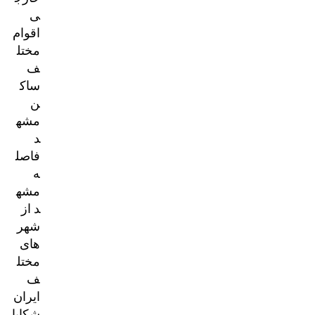
ی
اقوام
مختل
ف
ساک
ن
مشه
د
فاصل
ه
مشه
د از
شهر
های
مختل
ف
ایران
شکایا