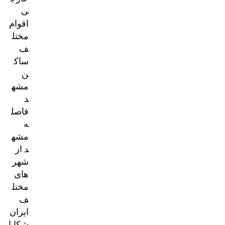
ی
اقوام
مختل
ف
ساک
ن
مشه
د
فاصل
ه
مشه
د از
شهر
های
مختل
ف
ایران
شکایا