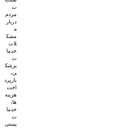
ت
مردم
دربار
ه
مشک
لات
خدما
ت
پزشک
ی،
بازپرد
اخت
هزینه‌
ها،
خدما
ت
پستی
و