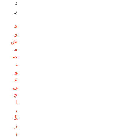
د
ر
ه
و
ش
م
ص
ن
و
ع
ی
ج
ا
ی
گ
ز
ی