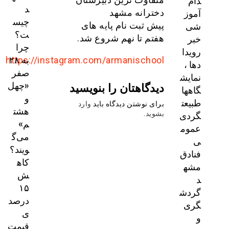
دام
د
آموز
دخترانه مشهد
چیس
شی
پیش ثبت نام پایه های
ت؟
خبر
هفتم تا نهم شروع شد.
چرا
رویدا
به ۲۸
https://instagram.com/armanischool
دها ،
صفر
نمایش
«چهل
دیدگاهتان را بنویسید
گاهها
و
طبیعت
برای نوشتن دیدگاه باید
وارد
هشت
گردی
بشوید
.
م»
عموم
می‌گ
ی
ویند؟
فنادق
کاه
مشه
ش
د
۱۵
گردش
درصد
گری
ی
و
قیمت