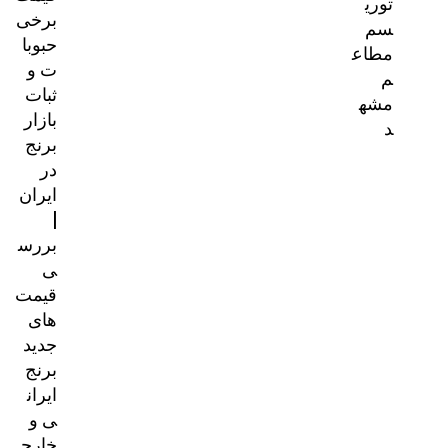
توری
برخی
سم
حبوبا
مطاع
ت و
م
ثبات
مشه
بازار
د
برنج
در
ایران
|
بررس
ی
قیمت‌
های
جدید
برنج
ایران
ی و
خارج