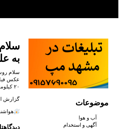
Skip
to
content
سلام
به ع
سلام روس
عکس فیلم
۲۰ کیلومتر بالاتر از سد کارده
گزارش از
موضوعات
هواشن
آب و هوا
آگهی و استخدام
دیدگاهتا