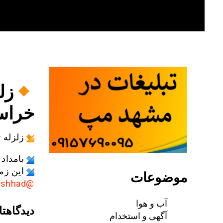
Skip
to
content
خراس
زلزله ۴/۴ ریشتری در سفیدسنگ خراسان رضوی
بامداد دیشب 
این زم
موضوعات
@AkhbarMashhad
آب و هوا
دیدگاهتا
آگهی و استخدام