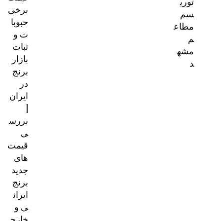
توری
برخی
سم
حبوبا
مطاع
ت و
م
ثبات
مشه
بازار
د
برنج
در
ایران
|
بررس
ی
قیمت‌
های
جدید
برنج
ایران
ی و
خارج