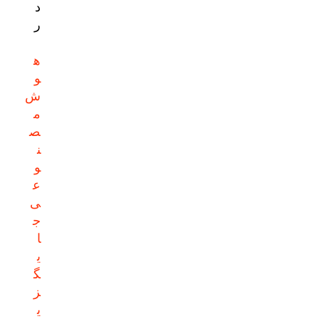
د
ر
ه
و
ش
م
ص
ن
و
ع
ی
ج
ا
ی
گ
ز
ی