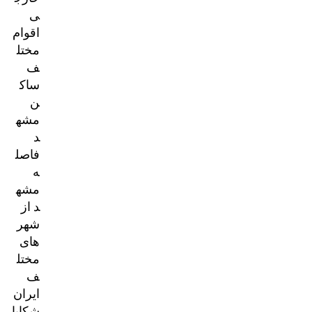
ی
اقوام
مختل
ف
ساک
ن
مشه
د
فاصل
ه
مشه
د از
شهر
های
مختل
ف
ایران
شکایا