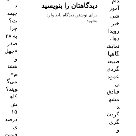
دام
دیدگاهتان را بنویسید
د
آموز
چیس
شی
برای نوشتن دیدگاه باید
وارد
ت؟
بشوید
.
خبر
چرا
رویدا
به ۲۸
دها ،
صفر
نمایش
«چهل
گاهها
و
طبیعت
هشت
گردی
م»
عموم
می‌گ
ی
ویند؟
فنادق
کاه
مشه
ش
د
۱۵
گردش
درصد
گری
ی
و
قیمت