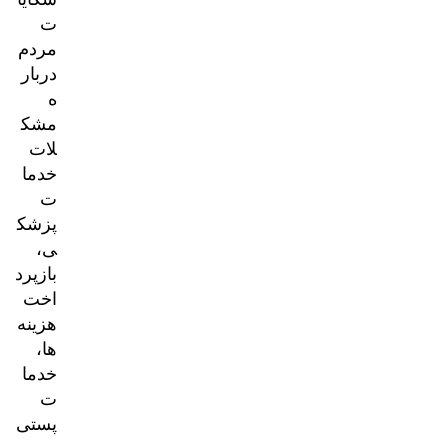
ت
مردم
دربار
ه
مشک
لات
خدما
ت
پزشک
ی،
بازپرد
اخت
هزینه‌
ها،
خدما
ت
پستی
و