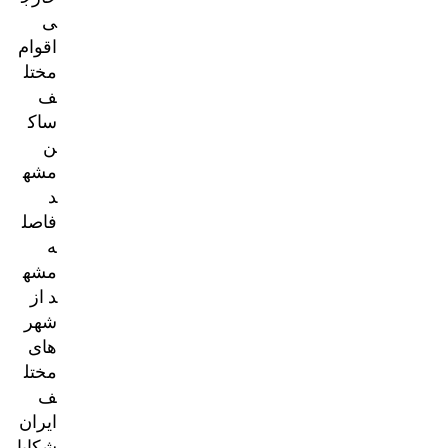
ی
اقوام
مختل
ف
ساک
ن
مشه
د
فاصل
ه
مشه
د از
شهر
های
مختل
ف
ایران
شکایا