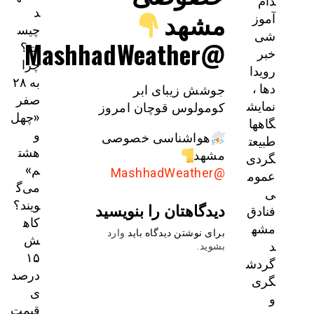
دام
د
مشهد
آموز
چیس
شی
@MashhadWeather
ت؟
خبر
چرا
رویدا
به ۲۸
دها ،
جوشش زیبای ابر
صفر
نمایش
کومولوس قوچان امروز
«چهل
گاهها
و
هواشناسی خصوصی
طبیعت
هشت
مشهد
گردی
م»
@MashhadWeather
عموم
می‌گ
ی
ویند؟
دیدگاهتان را بنویسید
فنادق
کاه
مشه
برای نوشتن دیدگاه باید
وارد
ش
د
بشوید
.
۱۵
گردش
درصد
گری
ی
و
قیمت