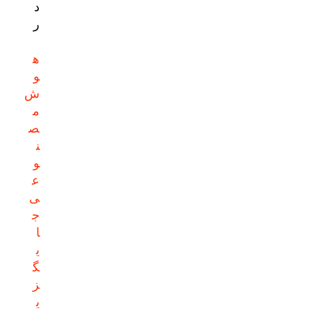
د
ر
ه
و
ش
م
ص
ن
و
ع
ی
ج
ا
ی
گ
ز
ی