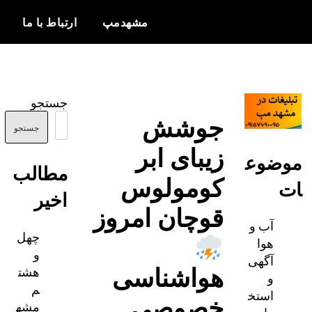
مشهدمپ
ارتباط با ما
اخبار و
مشهدمپ
اطلاعات
جستجو
بروز از شهر
جوشش
مشهد
جستجو
زیبای ابر
ضوع
مطالب
کومولوس
اخیر
قوچان امروز
آب و
چهل
هوا
و
آگهی
هواشناسی
هشت
و
م
استخ
خصوصی
مشه