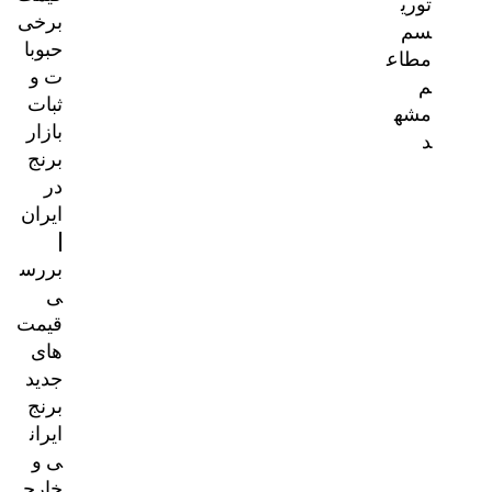
توری
برخی
سم
حبوبا
مطاع
ت و
م
ثبات
مشه
بازار
د
برنج
در
ایران
|
بررس
ی
قیمت‌
های
جدید
برنج
ایران
ی و
خارج