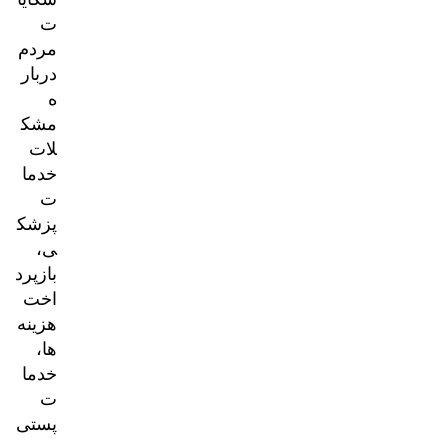
ت
مردم
دربار
ه
مشک
لات
خدما
ت
پزشک
ی،
بازپرد
اخت
هزینه‌
ها،
خدما
ت
پستی
و