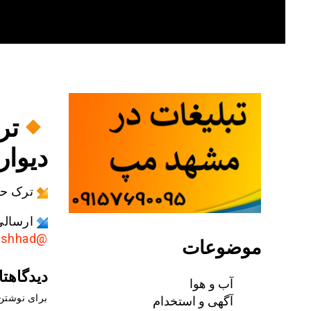
Skip
to
content
تر
دیوار
ترک حا
ارسالی
@AkhbarMashhad
موضوعات
دیدگاهتا
آب و هوا
آگهی و استخدام
برای نوشتن 