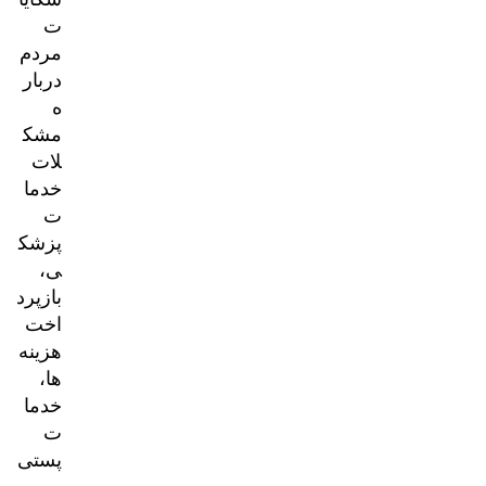
ت
مردم
دربار
ه
مشک
لات
خدما
ت
پزشک
ی،
بازپرد
اخت
هزینه‌
ها،
خدما
ت
پستی
و