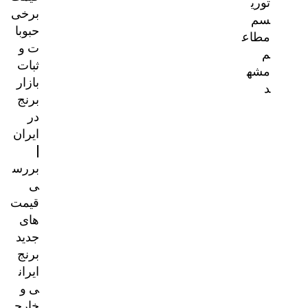
توری
برخی
سم
حبوبا
مطاع
ت و
م
ثبات
مشه
بازار
د
برنج
در
ایران
|
بررس
ی
قیمت‌
های
جدید
برنج
ایران
ی و
خارج