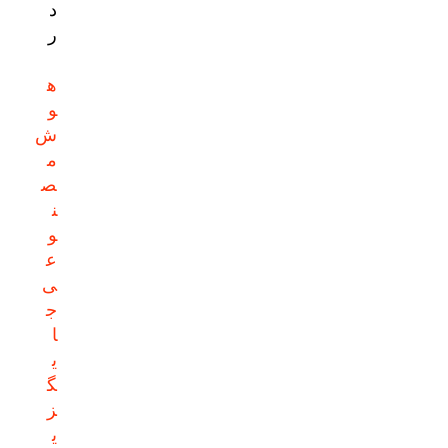
د
ر
ه
و
ش
م
ص
ن
و
ع
ی
ج
ا
ی
گ
ز
ی