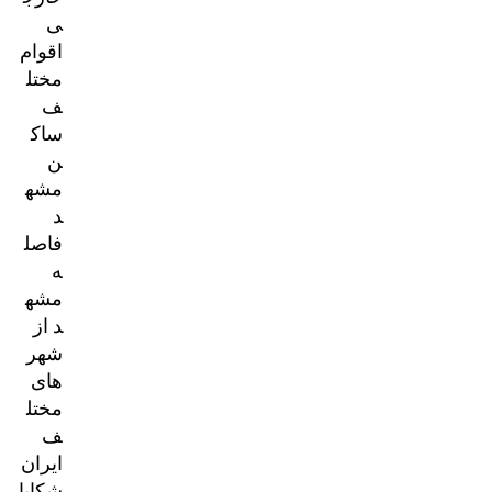
ی
اقوام
مختل
ف
ساک
ن
مشه
د
فاصل
ه
مشه
د از
شهر
های
مختل
ف
ایران
شکایا