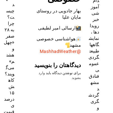
دام
د
آموز
چیس
بهار جادویی در روستای
شی
ت؟
مایان علیا
خبر
چرا
رویدا
ارسالی امیر لطیفی
به ۲۸
دها ،
صفر
نمایش
هواشناسی خصوصی
«چهل
گاهها
مشهد
و
طبیعت
@MashhadWeather
هشت
گردی
م»
عموم
دیدگاهتان را بنویسید
می‌گ
ی
ویند؟
برای نوشتن دیدگاه باید
وارد
فنادق
بشوید
.
کاه
مشه
ش
د
۱۵
گردش
درصد
گری
ی
و
قیمت