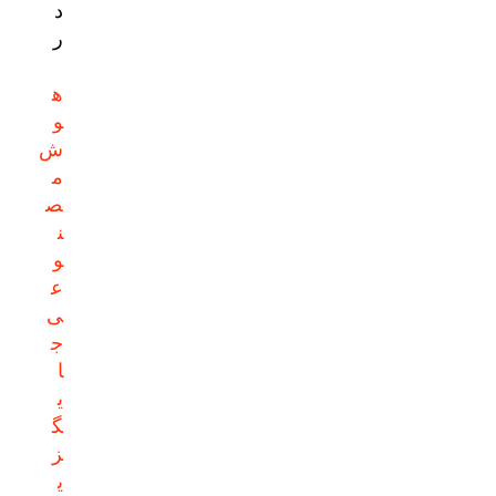
د
ر
ه
و
ش
م
ص
ن
و
ع
ی
ج
ا
ی
گ
ز
ی