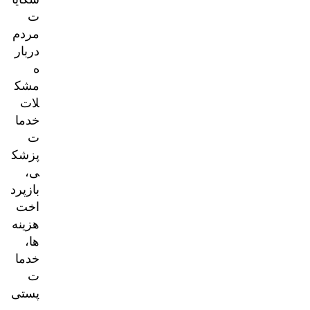
ت
مردم
دربار
ه
مشک
لات
خدما
ت
پزشک
ی،
بازپرد
اخت
هزینه‌
ها،
خدما
ت
پستی
و