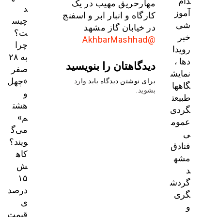
دام
مهارحریق مهیب در یک
د
آموز
کارگاه و انبار ابر و اسفنج
چیس
شی
در خیابان گاز مشهد
ت؟
خبر
@AkhbarMashhad
چرا
رویدا
به ۲۸
دها ،
دیدگاهتان را بنویسید
صفر
نمایش
«چهل
برای نوشتن دیدگاه باید
وارد
گاهها
و
بشوید
.
طبیعت
هشت
گردی
م»
عموم
می‌گ
ی
ویند؟
فنادق
کاه
مشه
ش
د
۱۵
گردش
درصد
گری
ی
و
قیمت