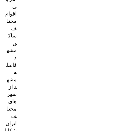
ی
اقوام
مختل
ف
ساک
ن
مشه
د
فاصل
ه
مشه
د از
شهر
های
مختل
ف
ایران
شکایا