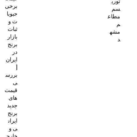
توری
برخی
سم
حبوبا
مطاع
ت و
م
ثبات
مشه
بازار
د
برنج
در
ایران
|
بررس
ی
قیمت‌
های
جدید
برنج
ایران
ی و
خارج