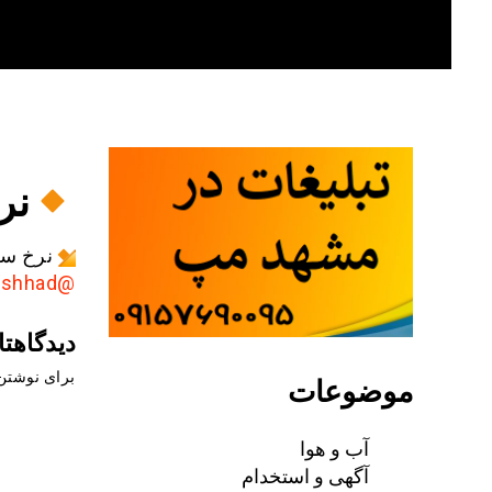
Skip
to
content
نرخ
نرخ سک
@AkhbarMashhad
دیدگاهتا
موضوعات
برای نوشتن 
آب و هوا
آگهی و استخدام