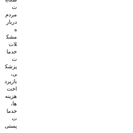
ت
مردم
دربار
ه
مشک
لات
خدما
ت
پزشک
ی،
بازپرد
اخت
هزینه‌
ها،
خدما
ت
پستی
و