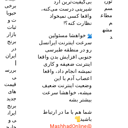
توری
بی‌کیفیت‌ترین آرد
برخی
سم
شیرینی درست می‌کنه،
حبوبا
مطاع
واقعا کسی نمیخواد
ت و
م
نظارت کنه؟!
ثبات
مشه
بازار
خواهشا مسئولین
د
برنج
سرعت اینترنت ایرانسل
در
رو در منطقه طبرسی
ایران
جنوبی افزايش بدن واقعا
|
اینترنت ضعیفه و کاری
بررس
نمیشه انجام داد، واقعا
ی
اعصاب آدم با این
قیمت‌
وضعیت اینترنت ضعیف
های
میشه، خواهشا سرعت
جدید
بیشتر بشه
برنج
ایران
شما هم با ما در ارتباط
ی و
باشید
خارج
@MashhadOnline