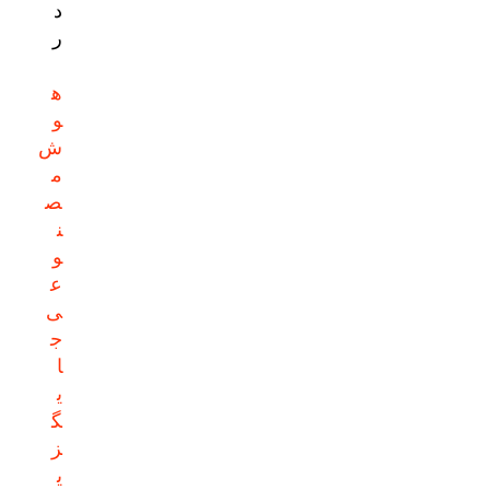
د
ر
ه
و
ش
م
ص
ن
و
ع
ی
ج
ا
ی
گ
ز
ی