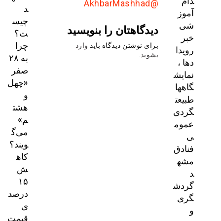
ام
@AkhbarMashhad
د
موز
چیس
ی
دیدگاهتان را بنویسید
ت؟
بر
چرا
برای نوشتن دیدگاه باید
وارد
ویدا
به ۲۸
بشوید
.
ها ،
صفر
مایش
«چهل
اهها
و
بیعت
هشت
ردی
م»
موم
می‌گ
ویند؟
نادق
کاه
شه
ش
۱۵
ردش
درصد
ری
ی
قیمت