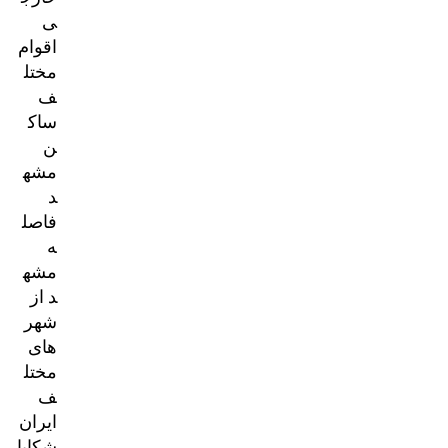
ی
اقوام
مختل
ف
ساک
ن
مشه
د
فاصل
ه
مشه
د از
شهر
های
مختل
ف
ایران
شکایا