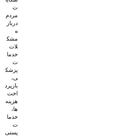
ت
مردم
دربار
ه
مشک
لات
خدما
ت
پزشک
ی،
بازپرد
اخت
هزینه‌
ها،
خدما
ت
پستی
و