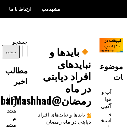
مشهدمپ
ارتباط با ما
اخبار و
مشهدمپ
اطلاعات
جستجو
بروز از شهر
بایدها و
مشهد
جستجو
نبایدهای
وع
مطالب
افراد دیابتی
اخیر
در ماه
ب و
چهل
رمضان@AkhbarMashhad
وا
و
گهی
هشت
بایدها و نبایدهای افراد
م
ستخ
دیابتی در ماه رمضان
مشه