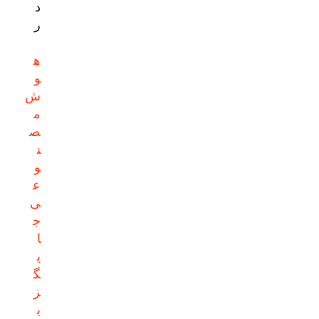
د
ر
ه
و
ش
م
ص
ن
و
ع
ی
ج
ا
ی
گ
ز
ی