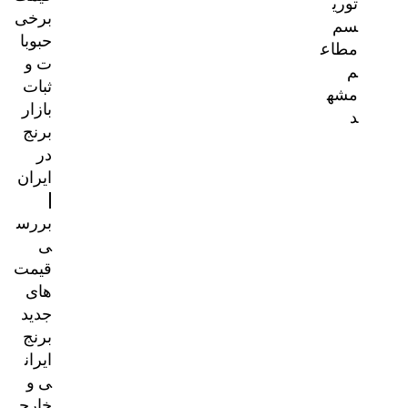
وری
برخی
م
حبوبا
طاع
ت و
ثبات
شه
بازار
برنج
در
ایران
|
بررس
ی
قیمت‌
های
جدید
برنج
ایران
ی و
خارج