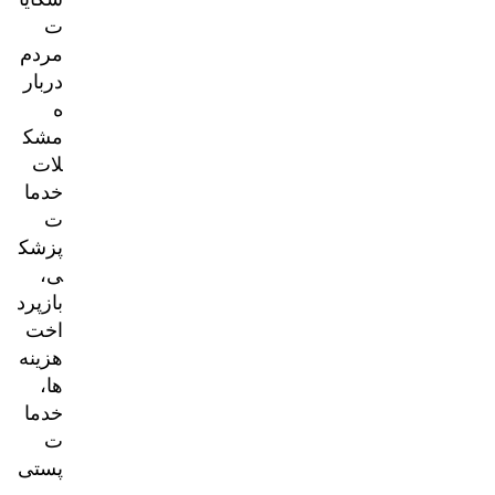
ت
مردم
دربار
ه
مشک
لات
خدما
ت
پزشک
ی،
بازپرد
اخت
هزینه‌
ها،
خدما
ت
پستی
و