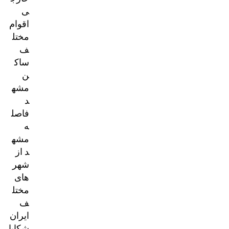
ی
اقوام
مختل
ف
ساک
ن
مشه
د
فاصل
ه
مشه
د از
شهر
های
مختل
ف
ایران
شکایا