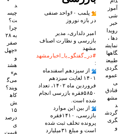
دام
د
آموز
چیس
پلمب ۶۰واحد صنفی
شی
ت؟
در بازه نوروز
خبر
چرا
رویدا
امیر دلداری، مدیر
به ۲۸
دها ،
بازرسی و نظارت اصناف
صفر
نمایش
مشهد
«چهل
گاهها
#در_گفتگو_با_اخبارمشهد
و
طبیعت
:
هشت
گردی
از سیزدهم اسفندماه
م»
عموم
۱۴۰۱ لغایت سیزدهم
می‌گ
ی
فروردین ماه ۱۴۰۲، تعداد
ویند؟
فنادق
۵۸۵۰فقره بازرسی انجام
کاه
مشه
شده است.
ش
د
از بین این موارد
۱۵
گردش
بازرسی، ۱۴۱۰فقره
درصد
گری
پرونده تخلف ثبت شده
ی
و
است و مبلغ ۳۱میلیارد
قیمت