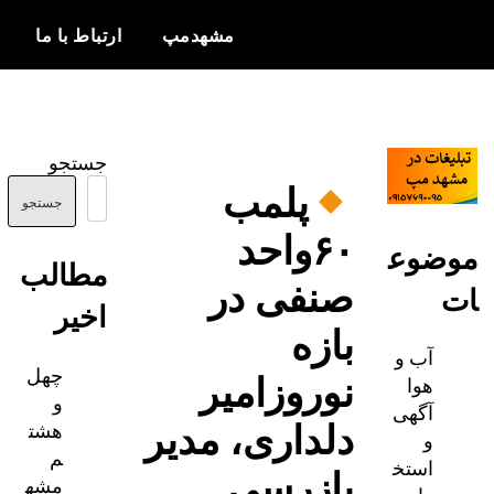
مشهدمپ
ارتباط با ما
اخبار و
مشهدمپ
اطلاعات
جستجو
بروز از شهر
پلمب
مشهد
جستجو
۶۰واحد
ضوع
مطالب
صنفی در
اخیر
بازه
آب و
چهل
نوروزامیر
هوا
و
آگهی
دلداری، مدیر
هشت
و
م
استخ
بازرسی
مشه