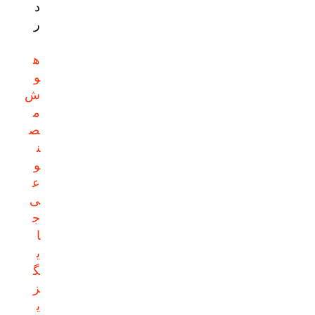
د
ر
ه
و
ش
م
ص
ن
و
ع
ی
ج
ا
ی
گ
ز
ی