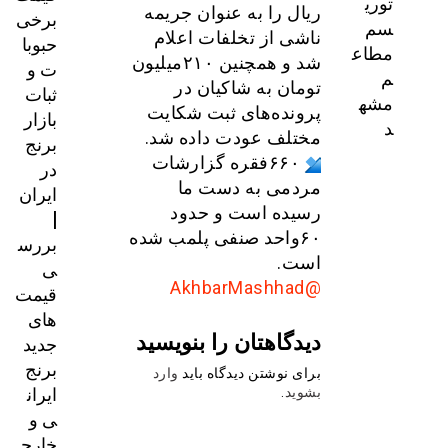
توری
ریال را به عنوان جریمه
برخی
سم
ناشی از تخلفات اعلام
حبوبا
مطاع
شد و همچنین ۲۱۰میلیون
ت و
م
تومان به شاکیان در
ثبات
مشه
پرونده‌های ثبت شکایت
بازار
د
مختلف عودت داده شد.
برنج
۶۶۰فقره گزارشات
در
مردمی به دست ما
ایران
رسیده است و حدود
|
۶۰واحد صنفی پلمب شده
بررس
است.
ی
@AkhbarMashhad
قیمت‌
های
دیدگاهتان را بنویسید
جدید
برنج
برای نوشتن دیدگاه باید
وارد
ایران
بشوید
.
ی و
خارج