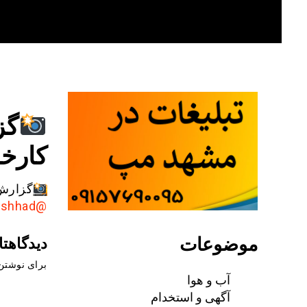
Skip
to
content
گز
کارخا
گزارش 
@AkhbarMashhad
موضوعات
دیدگاهتا
برای نوشتن 
آب و هوا
آگهی و استخدام