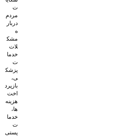
ت
مردم
دربار
ه
مشک
لات
خدما
ت
پزشک
ی،
بازپرد
اخت
هزینه‌
ها،
خدما
ت
پستی
و