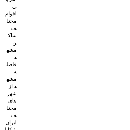
ی
اقوام
مختل
ف
ساک
ن
مشه
د
فاصل
ه
مشه
د از
شهر
های
مختل
ف
ایران
شکایا