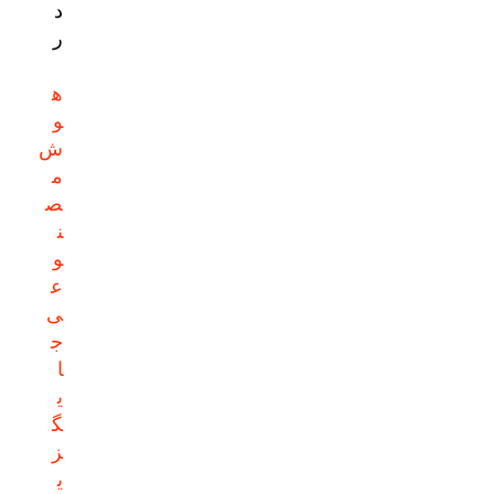
د
ر
ه
و
ش
م
ص
ن
و
ع
ی
ج
ا
ی
گ
ز
ی