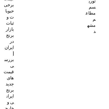
توری
برخی
سم
حبوبا
مطاع
ت و
م
ثبات
مشه
بازار
د
برنج
در
ایران
|
بررس
ی
قیمت‌
های
جدید
برنج
ایران
ی و
خارج