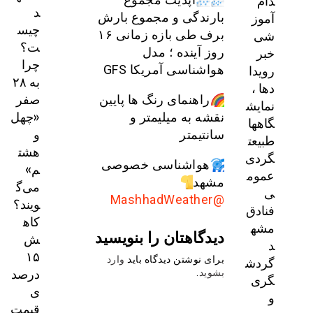
دام
د
آموز
بارندگی و مجموع بارش
چیس
شی
برف طی بازه زمانی ۱۶
ت؟
خبر
روز آینده ؛ مدل
چرا
رویدا
هواشناسی آمریکا GFS
به ۲۸
دها ،
صفر
راهنمای رنگ ها پایین
نمایش
«چهل
نقشه به میلیمتر و
گاهها
و
سانتیمتر
طبیعت
هشت
گردی
هواشناسی خصوصی
م»
عموم
مشهد
می‌گ
ی
@MashhadWeather
ویند؟
فنادق
کاه
مشه
دیدگاهتان را بنویسید
ش
د
۱۵
گردش
برای نوشتن دیدگاه باید
وارد
درصد
بشوید
.
گری
ی
و
قیمت