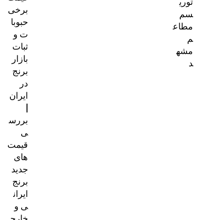
توری
برخی
سم
حبوبا
مطاع
ت و
م
ثبات
مشه
بازار
د
برنج
در
ایران
|
بررس
ی
قیمت‌
های
جدید
برنج
ایران
ی و
خارج