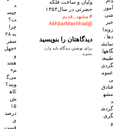
دام
ولیان و ساخت فلکه
د
آموز
حضرتی در سال۱۳۵۴
چیس
شی
#مشهد_قدیم
ت؟
خبر
@AkhbarMashhad
چرا
رویدا
به ۲۸
دها ،
دیدگاهتان را بنویسید
صفر
نمایش
«چهل
برای نوشتن دیدگاه باید
وارد
گاهها
و
بشوید
.
طبیعت
هشت
گردی
م»
عموم
می‌گ
ی
ویند؟
فنادق
کاه
مشه
ش
د
۱۵
گردش
درصد
گری
ی
و
قیمت