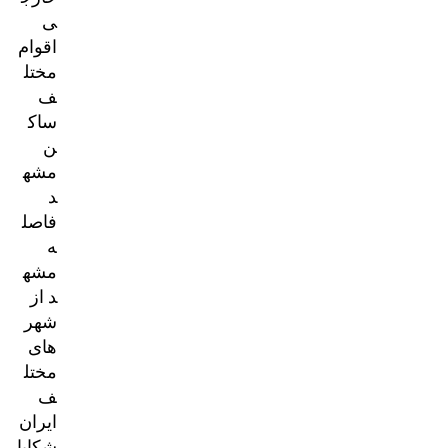
ی
اقوام
مختل
ف
ساک
ن
مشه
د
فاصل
ه
مشه
د از
شهر
های
مختل
ف
ایران
شکایا