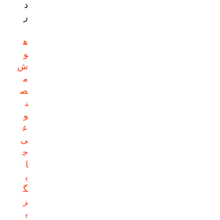
د
ر
ه
و
ش
م
ص
ن
و
ع
ی
ج
ا
ی
گ
ز
ی