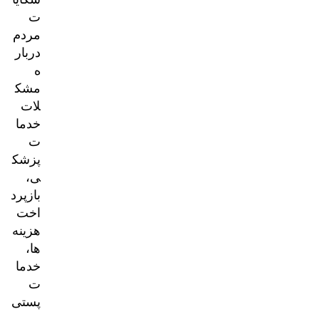
ت
مردم
دربار
ه
مشک
لات
خدما
ت
پزشک
ی،
بازپرد
اخت
هزینه‌
ها،
خدما
ت
پستی
و