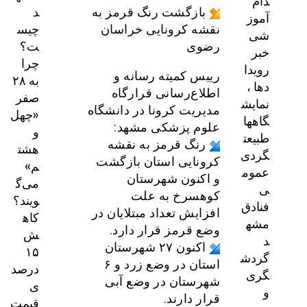
دام
د
بازگشت رنگ قرمز به
آموز
چیس
نقشه کرونایی خراسان
شی
ت؟
رضوی
خبر
چرا
رویدا
رییس کمیته رسانه و
به ۲۸
دها ،
اطلاع‌رسانی قرارگاه
صفر
نمایش
مدیریت کرونا در دانشگاه
«چهل
گاهها
علوم پزشکی مشهد:
و
طبیعت
رنگ قرمز به نقشه
هشت
گردی
کرونایی استان بازگشت
م»
عموم
و اکنون شهرستان
می‌گ
ی
کوهسرخ به علت
ویند؟
فنادق
افزایش تعداد مبتلایان در
کاه
مشه
وضع قرمز قرار دارد.
ش
د
اکنون ۲۷ شهرستان
۱۵
گردش
استان در وضع زرد و ۶
درصد
گری
شهرستان در وضع آبی
ی
و
قرار دارند.
قیمت