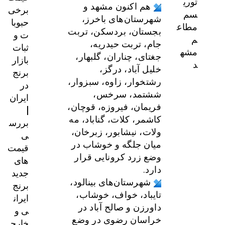
توری
هم اکنون مشهد و
برخی
سم
شهرستان‌های باخرز،
حبوبا
مطاع
بجستان، بردسکن، تربت
ت و
م
جام، تربت حیدریه،
ثبات
مشه
جغتای، چناران، گلبهار،
بازار
د
خلیل آباد، درگز،
برنج
رشتخوار، زاوه، سبزوار،
در
ششتمد، سرخس،
ایران
فریمان، فیروزه، قوچان،
|
کاشمر، کلات، گناباد، مه
بررس
ولات، نیشابور، زبرخان،
ی
میان جلگه و خوشاب در
قیمت‌
وضع زرد کرونایی قرار
های
دارد.
جدید
شهرستان‌های بینالود،
برنج
تایباد، خواف، خوشاب،
ایران
داورزن و صالح آباد در
ی و
خراسان رضوی در وضع
خارج