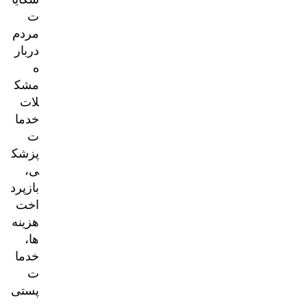
ت
مردم
دربار
ه
مشک
لات
خدما
ت
پزشک
ی،
بازپرد
اخت
هزینه‌
ها،
خدما
ت
پستی
و