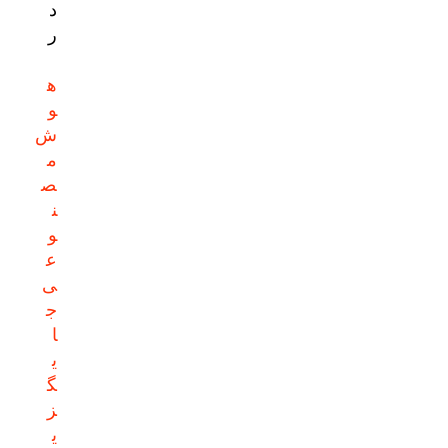
د
ر
ه
و
ش
م
ص
ن
و
ع
ی
ج
ا
ی
گ
ز
ی