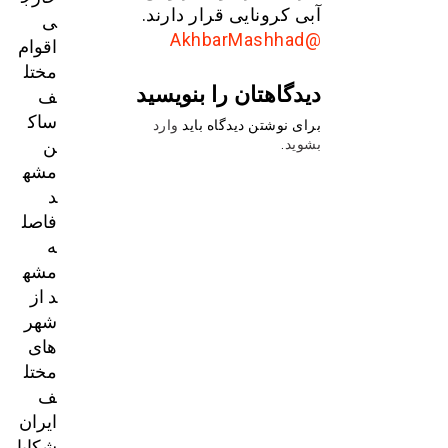
آبی کرونایی قرار دارند.
ی
@AkhbarMashhad
اقوام
مختل
دیدگاهتان را بنویسید
ف
ساک
برای نوشتن دیدگاه باید
وارد
ن
بشوید
.
مشه
د
فاصل
ه
مشه
د از
شهر
های
مختل
ف
ایران
شکایا