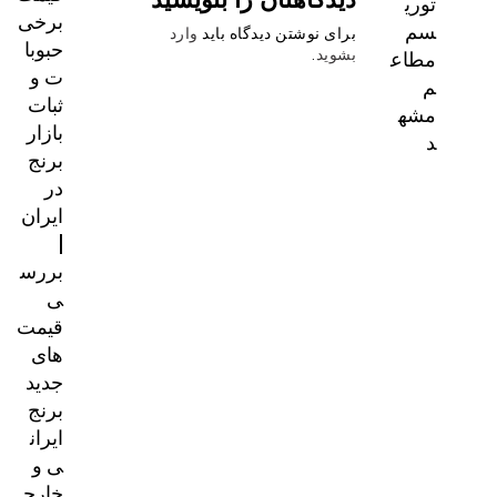
توری
برخی
سم
برای نوشتن دیدگاه باید
وارد
حبوبا
مطاع
بشوید
.
ت و
م
ثبات
مشه
بازار
د
برنج
در
ایران
|
بررس
ی
قیمت‌
های
جدید
برنج
ایران
ی و
خارج