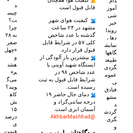
دام
د
آموز
قابل قبول است
چیس
شی
ت؟
کیفیت هوای شهر
خبر
چرا
مشهد در ۲۴ ساعت
رویدا
به ۲۸
گذشته با عدد شاخص
دها ،
صفر
کلی ۵۷ در شرایط قابل
نمایش
«چهل
قبول قرار دارد.
گاهها
و
بیشترین بار آلودگی از
طبیعت
هشت
ایستگاه شهید آوینی با
گردی
م»
عدد شاخص ۹۸ در
عموم
می‌گ
شرایط قابل قبول به ثبت
ی
ویند؟
رسیده است.
فنادق
کاه
دمای حال حاضر ۱۹
مشه
ش
درجه سانتی‌گراد و
د
۱۵
آسمان ابری است.
گردش
درصد
@AkhbarMashhad
گری
ی
و
قیمت
دیدگاهتان را بنویسید