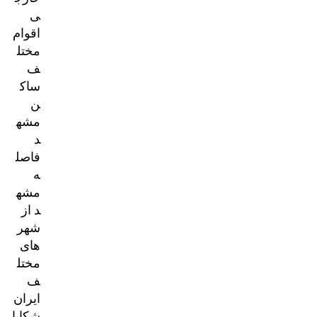
ی
اقوام
مختل
ف
ساک
ن
مشه
د
فاصل
ه
مشه
د از
شهر
های
مختل
ف
ایران
شکایا