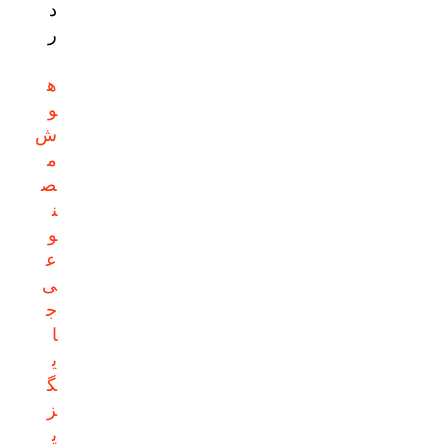
د
ر
ه
و
ش
م
ص
ن
و
ع
ی
ج
ا
ی
گ
ز
ی