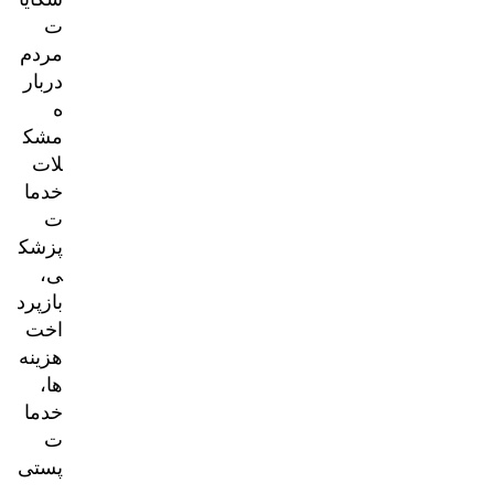
ت
مردم
دربار
ه
مشک
لات
خدما
ت
پزشک
ی،
بازپرد
اخت
هزینه‌
ها،
خدما
ت
پستی
و