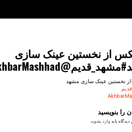
س از نخستین عینک سازی
هد_قدیم@AkhbarMashhad
ز نخستین عینک سازی مشهد
دیم
ن را بنویسید
دیدگاه باید
وارد بشوید
.