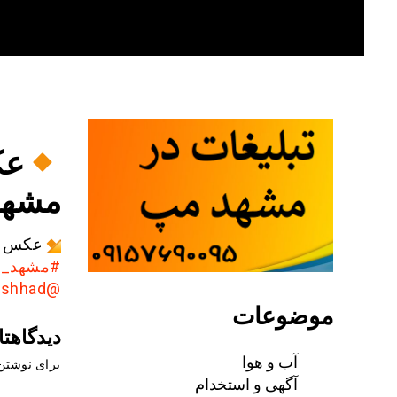
Skip
to
content
عک
مشهد#مش
عکس ا
#مشهد_ق
@AkhbarMashhad
موضوعات
دیدگاهتا
آب و هوا
برای نوشتن 
آگهی و استخدام