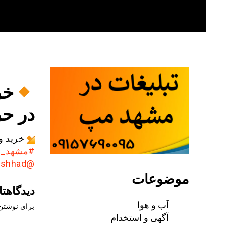
Skip
to
content
خر
در ح
خرید و
#مشهد_ق
@AkhbarMashhad
موضوعات
دیدگاهتا
آب و هوا
برای نوشتن 
آگهی و استخدام