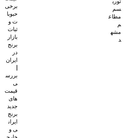
توری
برخی
سم
حبوبا
مطاع
ت و
م
ثبات
مشه
بازار
د
برنج
در
ایران
|
بررس
ی
قیمت‌
های
جدید
برنج
ایران
ی و
خارج