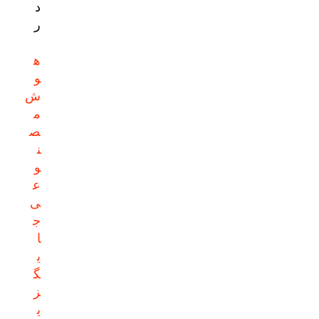
د
ر
ه
و
ش
م
ص
ن
و
ع
ی
ج
ا
ی
گ
ز
ی