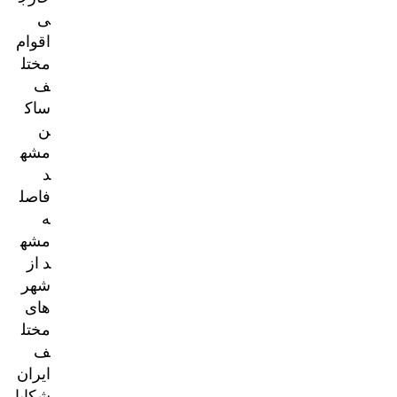
ی
اقوام
مختل
ف
ساک
ن
مشه
د
فاصل
ه
مشه
د از
شهر
های
مختل
ف
ایران
شکایا