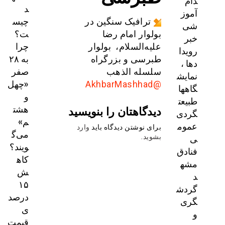
دام
د
آموز
چیس
ترافیک سنگین در
شی
ت؟
بولوار امام رضا
خبر
چرا
علیه‌السلام، بولوار
رویدا
به ۲۸
طبرسی و بزرگراه
دها ،
صفر
سلسله الذهب
نمایش
«چهل
@AkhbarMashhad
گاهها
و
طبیعت
هشت
دیدگاهتان را بنویسید
گردی
م»
عموم
برای نوشتن دیدگاه باید
وارد
می‌گ
ی
بشوید
.
ویند؟
فنادق
کاه
مشه
ش
د
۱۵
گردش
درصد
گری
ی
و
قیمت