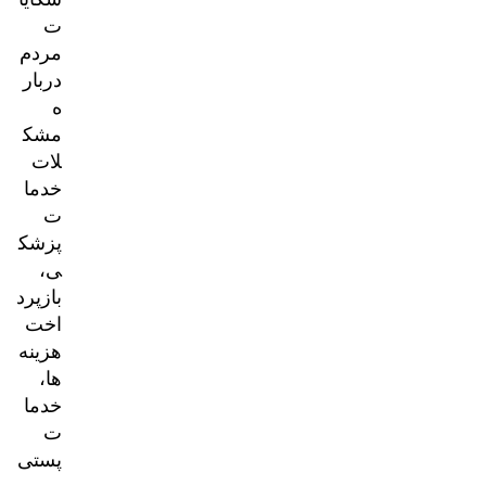
ت
مردم
دربار
ه
مشک
لات
خدما
ت
پزشک
ی،
بازپرد
اخت
هزینه‌
ها،
خدما
ت
پستی
و