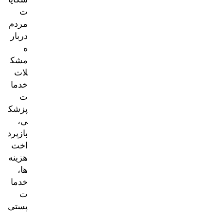
ت
مردم
دربار
ه
مشک
لات
خدما
ت
پزشک
ی،
بازپرد
اخت
هزینه‌
ها،
خدما
ت
پستی
و