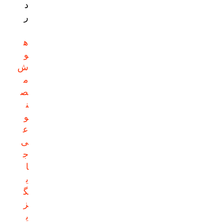
د
ر
ه
و
ش
م
ص
ن
و
ع
ی
ج
ا
ی
گ
ز
ی