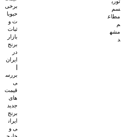
توری
برخی
سم
حبوبا
مطاع
ت و
م
ثبات
مشه
بازار
د
برنج
در
ایران
|
بررس
ی
قیمت‌
های
جدید
برنج
ایران
ی و
خارج