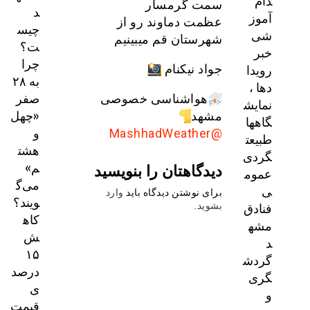
دام
سمت گرمسار
د
آموز
عظمت دماوند رو از
چیس
شی
شهرستان قم میبینیم
ت؟
خبر
چرا
رویدا
جواد نیکنام
به ۲۸
دها ،
صفر
هواشناسی خصوصی
نمایش
«چهل
مشهد
گاهها
و
@MashhadWeather
طبیعت
هشت
گردی
م»
دیدگاهتان را بنویسید
عموم
می‌گ
ی
برای نوشتن دیدگاه باید
وارد
ویند؟
فنادق
بشوید
.
کاه
مشه
ش
د
۱۵
گردش
درصد
گری
ی
و
قیمت