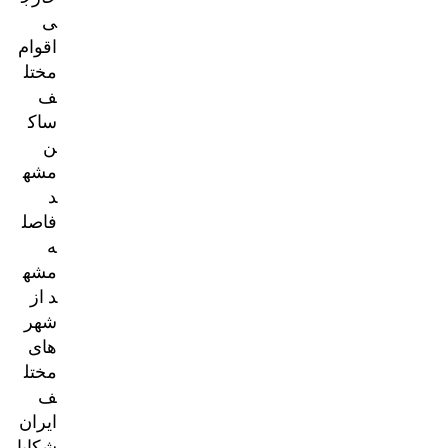
ی
اقوام
مختل
ف
ساک
ن
مشه
د
فاصل
ه
مشه
د از
شهر
های
مختل
ف
ایران
شکایا