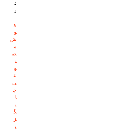
د
ر
ه
و
ش
م
ص
ن
و
ع
ی
ج
ا
ی
گ
ز
ی