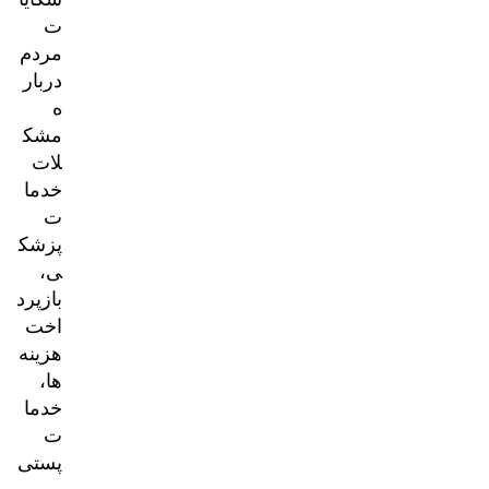
ت
مردم
دربار
ه
مشک
لات
خدما
ت
پزشک
ی،
بازپرد
اخت
هزینه‌
ها،
خدما
ت
پستی
و