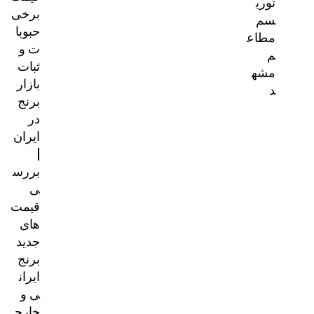
توری
برخی
سم
حبوبا
مطاع
ت و
م
ثبات
مشه
بازار
د
برنج
در
ایران
|
بررس
ی
قیمت‌
های
جدید
برنج
ایران
ی و
خارج