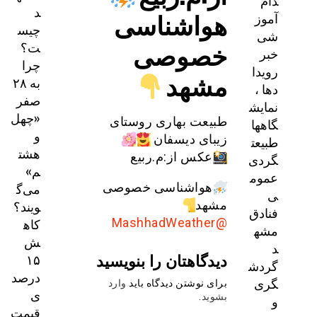
دام
د
هواشناسی
آموز
چیس
شی
خصوصی
ت؟
خبر
چرا
رویدا
مشهد
به ۲۸
دها ،
صفر
نمایش
«چهل
طبیعت بهاری روستای
گاهها
و
زیبای دیسفان
طبیعت
هشت
عکس از:م.ربیع
گردی
م»
عموم
می‌گ
هواشناسی خصوصی
ی
ویند؟
مشهد
فنادق
کاه
@MashhadWeather
مشه
ش
د
دیدگاهتان را بنویسید
۱۵
گردش
درصد
گری
برای نوشتن دیدگاه باید
وارد
ی
بشوید
.
و
قیمت