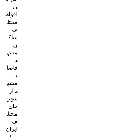
ی
اقوام
مختل
ف
ساک
ن
مشه
د
فاصل
ه
مشه
د از
شهر
های
مختل
ف
ایران
شکایا